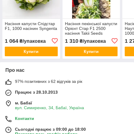
Насіння капусти Cпідстар
Насіння пекінської капусти
Насі
F1, 1000 насінин Syngenta
Орієнт Стар F1 2500
Наут
насіння Takii Seeds
1000
1 064
1 310
1 2
₴/упаковка
₴/упаковка
Купити
Купити
Про нас
97% позитивних з 62 відгуків за рік
Працює з 28.10.2013
м. Бабаї
вул. Симиренко, 34, Бабаї, Україна
Контакти
Сьогодні працює з 09:00 до 18:00
Показати весь графік роботи