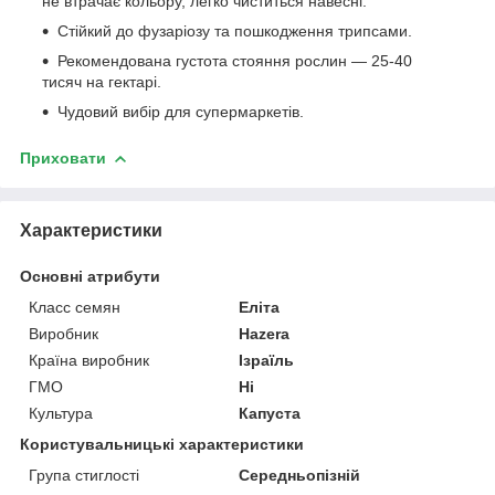
не втрачає кольору, легко чиститься навесні.
Стійкий до фузаріозу та пошкодження трипсами.
Рекомендована густота стояння рослин — 25-40
тисяч на гектарі.
Чудовий вибір для супермаркетів.
Приховати
Характеристики
Основні атрибути
Класс семян
Еліта
Виробник
Hazera
Країна виробник
Ізраїль
ГМО
Ні
Культура
Капуста
Користувальницькі характеристики
Група стиглості
Середньопізній