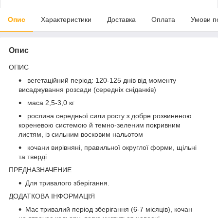
Опис
Характеристики
Доставка
Оплата
Умови п
Опис
ОПИС
вегетаційний період: 120-125 днів від моменту
висаджування розсади (середніх сніданків)
маса 2,5-3,0 кг
рослина середньої сили росту з добре розвиненою
кореневою системою й темно-зеленим покривним
листям, із сильним восковим нальотом
кочани вирівняні, правильної округлої форми, щільні
та тверді
ПРЕДНАЗНАЧЕНИЕ
Для тривалого зберігання.
ДОДАТКОВА ІНФОРМАЦІЯ
Має тривалий період зберігання (6-7 місяців), кочан