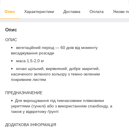
Опис
Характеристики
Доставка
Оплата
Умови п
Опис
ОПИС
вегетаційний період — 60 днів від моменту
висаджування розсади
маса 1,5-2,0 кг
кочан щільний, вирівняний, добре закритий,
насиченого зеленого кольору з темно-зеленим
покривним листям
ПРЕДНАЗНАЧЕНИЕ
Для вирощування під тимчасовими плівковими
укриттями (тунелі) або з використанням спанбонду, а
також у відкритому ґрунті
ДОДАТКОВА ІНФОРМАЦІЯ