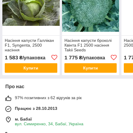
Насіння капусти Галлікан
Насіння капусти броколі
Насі
F1, Syngenta, 2500
Квінта F1 2500 насіння
2500
насіння
Takii Seeds
1 583
1 775
1 7
₴/упаковка
₴/упаковка
Купити
Купити
Про нас
97% позитивних з 62 відгуків за рік
Працює з 28.10.2013
м. Бабаї
вул. Симиренко, 34, Бабаї, Україна