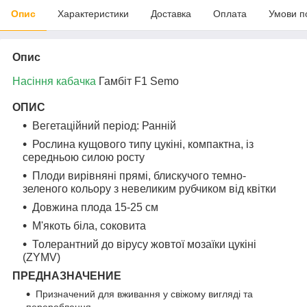
Опис
Характеристики
Доставка
Оплата
Умови п
Опис
Насіння кабачка
Гамбіт F1 Semo
ОПИС
Вегетаційний період: Ранній
Рослина кущового типу цукіні, компактна, із
середньою силою росту
Плоди вирівняні прямі, блискучого темно-
зеленого кольору з невеликим рубчиком від квітки
Довжина плода 15-25 см
М'якоть біла, соковита
Толерантний до вірусу жовтої мозаїки цукіні
(ZYMV)
ПРЕДНАЗНАЧЕНИЕ
Призначений для вживання у свіжому вигляді та
перероблення