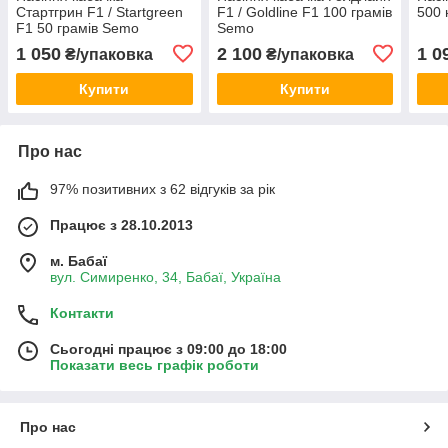
Стартгрин F1 / Startgreen
F1 / Goldline F1 100 грамів
500 
F1 50 грамів Semo
Semo
1 050
2 100
1 0
₴/упаковка
₴/упаковка
Купити
Купити
Про нас
97% позитивних з 62 відгуків за рік
Працює з 28.10.2013
м. Бабаї
вул. Симиренко, 34, Бабаї, Україна
Контакти
Сьогодні працює з 09:00 до 18:00
Показати весь графік роботи
Про нас