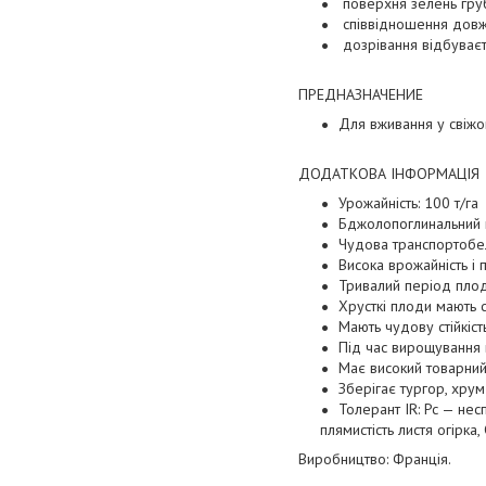
поверхня зелень гру
співвідношення довжи
дозрівання відбуває
ПРЕДНАЗНАЧЕНИЕ
Для вживання у свіжо
ДОДАТКОВА ІНФОРМАЦІЯ
Урожайність: 100 т/га
Бджолопоглинальний гі
Чудова транспортобе
Висока врожайність і 
Тривалий період плод
Хрусткі плоди мають с
Мають чудову стійкіс
Під час вирощування в
Має високий товарний
Зберігає тургор, хрум
Толерант IR: Pc — нес
плямистість листя огірка
Виробництво: Франція.