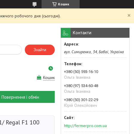
Кошик
ижчого робочого дня (сьогодні).
Контакти
Знайти
вул. Симиренко, 34, Бабаї, Україна
+380 (50) 593-16-10
Ольга Іванівна
Кошик
+380 (97) 534-60-48
Ольга Іванівна
Повернення і обмін
+380 (50) 301-22-29
Юрій Олексійович
1/ Regal F1 100
http://fermerpro.com.ua