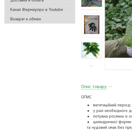
Доставка и оплата
Канал Фермерпро в Youtube
Возврат и обмен
Опис товару
ОПИС
вегетаційний період:
у разі необхідного д
потужна рослина із с
циліндричної форми х
та чудовий смак без гірк