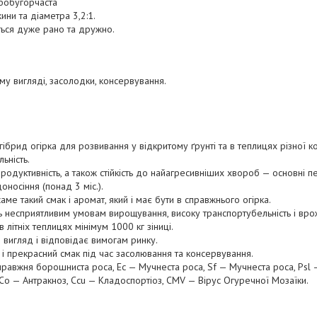
бобугорчаста
ни та діаметра 3,2:1.
ться дуже рано та дружно.
му вигляді, засолодки, консервування.
брид огірка для розвивання у відкритому ґрунті та в теплицях різної ко
льність.
продуктивність, а також стійкість до найагресивніших хвороб — основні 
оносіння (понад 3 міс.).
аме такий смак і аромат, який і має бути в справжнього огірка.
ть несприятливим умовам вирощування, високу транспортубельність і вро
 літніх теплицях мінімум 1000 кг зіниці.
 вигляд і відповідає вимогам ринку.
 і прекрасний смак під час засолювання та консервування.
правжня борошниста роса, Ec — Мучнеста роса, Sf — Мучнеста роса, Psl 
, Co — Антракноз, Ccu — Кладоспортіоз, CMV — Вірус Огуречної Мозаїки.