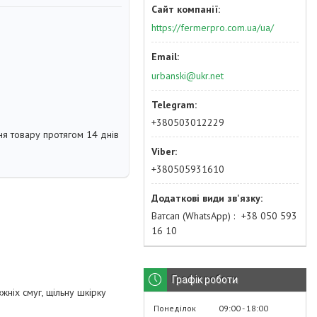
https://fermerpro.com.ua/ua/
urbanski@ukr.net
+380503012229
я товару протягом 14 днів
+380505931610
Ватсап (WhatsApp)
+38 050 593
16 10
Графік роботи
ніх смуг, щільну шкірку
Понеділок
09:00
18:00