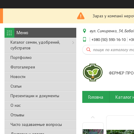
Зараз у компанії нер
вул. Симиренко, 34, Бабаї
+380 (50) 593-16-10
+3
Каталог семян, удобрений,
субстратов
Портфолио
Фотогалерея
ФЕРМЕР ПРО
Новости
Статьи
Презентации и документы
Головна
Каталог 
О нас
Отзывы
Часто задаваемые вопросы