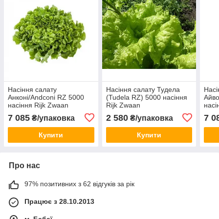
Насіння салату
Насіння салату Тудела
Насі
Анконі/Andconi RZ 5000
(Tudela RZ) 5000 насіння
Айво
насіння Rijk Zwaan
Rijk Zwaan
насі
7 085
2 580
7 0
₴/упаковка
₴/упаковка
Купити
Купити
Про нас
97% позитивних з 62 відгуків за рік
Працює з 28.10.2013
м. Бабаї