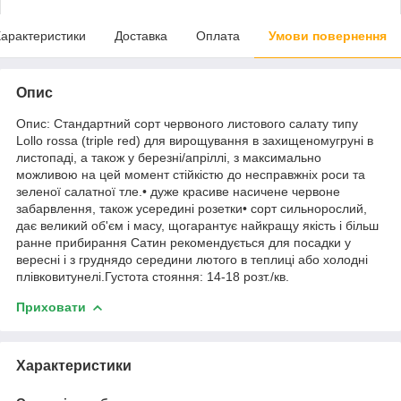
арактеристики
Доставка
Оплата
Умови повернення
Опис
Опис: Стандартний сорт червоного листового салату типу
Lollo rossa (triple red) для вирощування в захищеномугруні в
листопаді, а також у березні/апріллі, з максимально
можливою на цей момент стійкістю до несправжніх роси та
зеленої салатної тле.• дуже красиве насичене червоне
забарвлення, також усередині розетки• сорт сильнорослий,
дає великий об'єм і масу, щогарантує найкращу якість і більш
ранне прибирання Сатин рекомендується для посадки у
вересні і з груднядо середини лютого в теплиці або холодні
плівковитунелі.Густота стояння: 14-18 розт./кв.
Приховати
Характеристики