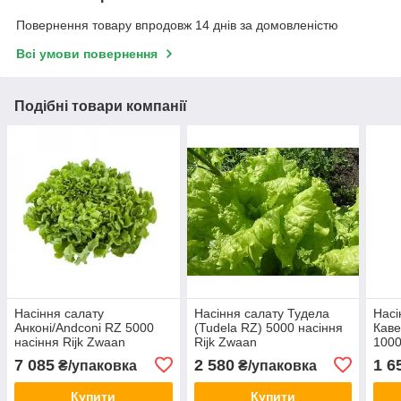
Повернення товару впродовж 14 днів за домовленістю
Всі умови повернення
Подібні товари компанії
Насіння салату
Насіння салату Тудела
Насі
Анконі/Andconi RZ 5000
(Tudela RZ) 5000 насіння
Каве
насіння Rijk Zwaan
Rijk Zwaan
1000
7 085
2 580
1 6
₴/упаковка
₴/упаковка
Купити
Купити