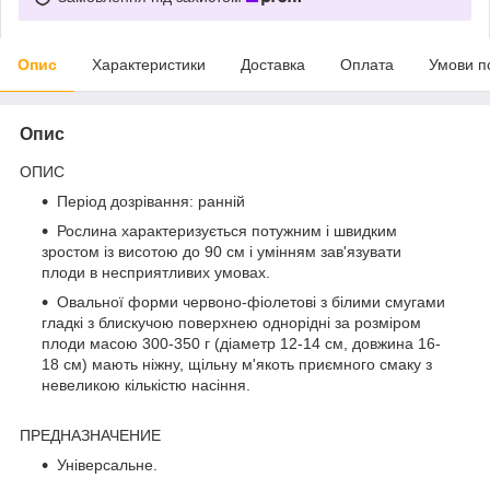
Опис
Характеристики
Доставка
Оплата
Умови п
Опис
ОПИС
Період дозрівання: ранній
Рослина характеризується потужним і швидким
зростом із висотою до 90 см і умінням зав'язувати
плоди в несприятливих умовах.
Овальної форми червоно-фіолетові з білими смугами
гладкі з блискучою поверхнею однорідні за розміром
плоди масою 300-350 г (діаметр 12-14 см, довжина 16-
18 см) мають ніжну, щільну м'якоть приємного смаку з
невеликою кількістю насіння.
ПРЕДНАЗНАЧЕНИЕ
Універсальне.