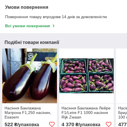
Умови повернення
Повернення товару впродовж 14 днів за домовленістю
Всі умови повернення
Подібні товари компанії
Насіння Баклажана
Насіння Баклажана Лейре
Насі
Матрона F1,250 насінин,
F1/Leire F1 1000 насіння
Брид
Esasem
Rijk Zwaan
100 
522
4 370
477
₴/упаковка
₴/упаковка