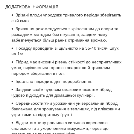
ДОДАТКОВА ІНФОРМАЦІЯ
Зрізані плоди упродовж тривалого періоду зберігають
свій смак.
Зривання рекомендується з кріпленням до опори та
розсадним методом без пікування, завдяки чому
забезпечується більш раннє отримання врожаю.
Посадку проводити зі щільністю на 35-40 тисяч штук
на 1га.
Гібрид має високий рівень стійкості до несприятливих
умов, вирізняється гарною товарністю й тривалим
періодом зберігання в полі.
Ідеально підходить для перероблення.
Завдяки своїм чудовим смаковим якостям гібрид
чудово підходить для домашньої кулінарії.
Середньосстиглий урожайний універсальний гібрид
баклажана для зрощування в теплицях, під плівковими
укриттями та відкритому ґрунті.
Відкритого типу рослина з сильною кореневою
системою та з укороченими міжузлами, через що
гарантується висока врожайність.