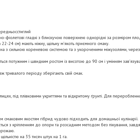
ередньосстиглий
о-фіолетові гладкі з блискучою поверхнею однорідні за розміром пл
а 22-24 см) мають ніжну, щільну м'якоть приємного смаку.
ина з сильною кореневою системою та з укороченими міжузолями, через
ться потужним і швидким ростом із висотою до 90 см і умінням зав'язув
вж тривалого періоду зберігають свій смак.
ицях, під плівковими укриттями та відкритому ґрунті. Для перероблення
м смаковим якостям гібрид чудово підходить для домашньої кулінарії.
ься з кріпленням до опори та розсадним методом без пікування, завд
 врожаю.
щільністю на 35 тисяч штук на 1 га.