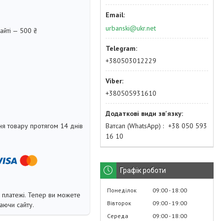
urbanski@ukr.net
айті — 500 ₴
+380503012229
+380505931610
Ватсап (WhatsApp)
+38 050 593
я товару протягом 14 днів
16 10
Графік роботи
Понеділок
09:00
18:00
і платежі. Тепер ви можете
Вівторок
09:00
19:00
аючи сайту.
Середа
09:00
18:00