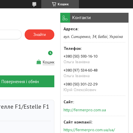
Кошик
Контакти
Знайти
вул. Симиренко, 34, Бабаї, Україна
+380 (50) 593-16-10
Ольга Іванівна
Кошик
+380 (97) 534-60-48
Ольга Іванівна
Повернення і обмін
+380 (50) 301-22-29
Юрій Олексійович
елле F1/Estelle F1
http://fermerpro.com.ua
https://fermerpro.com.ua/ua/