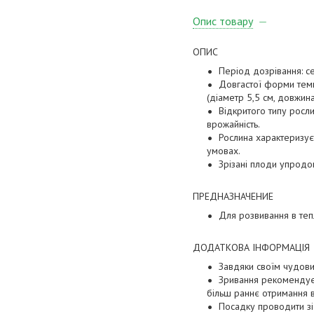
Опис товару
ОПИС
Період дозрівання: с
Довгастої форми темн
(діаметр 5,5 см, довжин
Відкритого типу росл
врожайність.
Рослина характеризує
умовах.
Зрізані плоди упродо
ПРЕДНАЗНАЧЕНИЕ
Для розвивання в тепл
ДОДАТКОВА ІНФОРМАЦІЯ
Завдяки своїм чудови
Зривання рекомендуєт
більш раннє отримання
Посадку проводити зі 