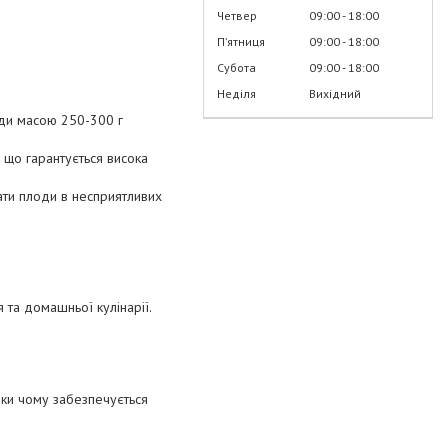
Четвер
09:00
18:00
Пʼятниця
09:00
18:00
Субота
09:00
18:00
Неділя
Вихідний
оди масою 250-300 г
 що гарантується висока
ати плоди в несприятливих
 та домашньої кулінарії.
яки чому забезпечується