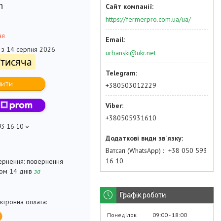
n
https://fermerpro.com.ua/ua/
ня
 з 14 серпня 2026
urbanski@ukr.net
/тисяча
пити
+380503012229
+380505931610
93-16-10
Ватсап (WhatsApp)
+38 050 593
16 10
повернення
гом 14 днів
за
Графік роботи
Понеділок
09:00
18:00