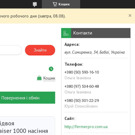
Кошик
чого робочого дня (завтра, 08.08).
Контакти
Знайти
вул. Симиренко, 34, Бабаї, Україна
+380 (50) 593-16-10
Ольга Іванівна
Кошик
+380 (97) 534-60-48
Ольга Іванівна
Повернення і обмін
+380 (50) 301-22-29
Юрій Олексійович
ідвоя
http://fermerpro.com.ua
iser 1000 насіння