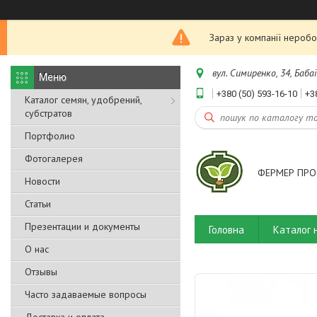
Зараз у компанії неробо
вул. Симиренко, 34, Бабаї
+380 (50) 593-16-10
+3
Каталог семян, удобрений,
субстратов
Портфолио
Фотогалерея
ФЕРМЕР ПРО
Новости
Статьи
Презентации и документы
Головна
Каталог 
О нас
Отзывы
Часто задаваемые вопросы