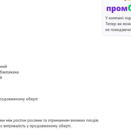
У компанії під
Тепер ви може
не покидаючи 
нній
 баклажана
ий
продовженому оберті
ни між ростом рослини та отриманням великих плодів.
є витривалість у продовженому оберті.