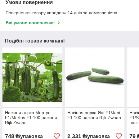
Умови повернення
Повернення товару впродовж 14 днів за домовленістю
Всі умови повернення
Подібні товари компанії
Насіння огірка Мертус
Насіння огірка Яні F1/Jani
Насі
F1/Mertus F1 100 насіння
F1 100 насіння Rijk Zwaan
F1/S
Rijk Zwaan
насі
748
2 331
79
₴/упаковка
₴/упаковка
₴