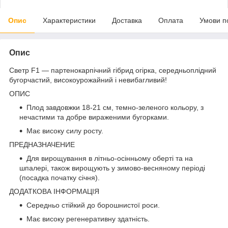
Опис
Характеристики
Доставка
Оплата
Умови п
Опис
Светр F1 — партенокарпічний гібрид огірка, середньоплідний
бугорчастий, високоурожайний і невибагливий!
ОПИС
Плод завдовжки 18-21 см, темно-зеленого кольору, з
нечастими та добре вираженими бугорками.
Має високу силу росту.
ПРЕДНАЗНАЧЕНИЕ
Для вирощування в літньо-осінньому оберті та на
шпалері, також вирощують у зимово-весняному періоді
(посадка початку січня).
ДОДАТКОВА ІНФОРМАЦІЯ
Середньо стійкий до борошнистої роси.
Має високу регенеративну здатність.