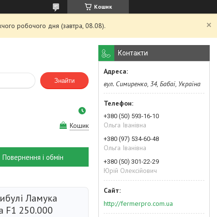
Кошик
чого робочого дня (завтра, 08.08).
Контакти
Знайти
вул. Симиренко, 34, Бабаї, Україна
+380 (50) 593-16-10
Ольга Іванівна
Кошик
+380 (97) 534-60-48
Ольга Іванівна
Повернення і обмін
+380 (50) 301-22-29
Юрій Олексійович
цибулі Ламука
http://fermerpro.com.ua
a F1 250.000