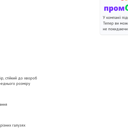
У компанії під
Тепер ви може
не покидаючи 
р, стійкий до хвороб
реднього розміру
ання
різних галузях