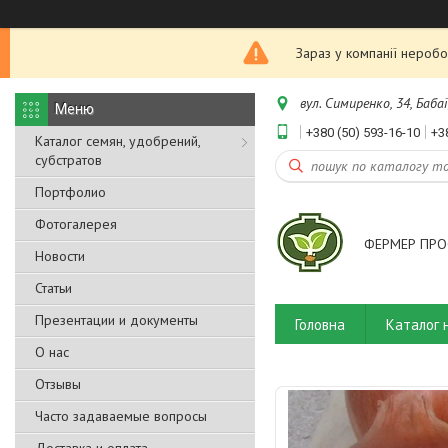
Зараз у компанії неробо
вул. Симиренко, 34, Бабаї
+380 (50) 593-16-10
+3
Каталог семян, удобрений,
субстратов
Портфолио
Фотогалерея
ФЕРМЕР ПРО
Новости
Статьи
Презентации и документы
Головна
Каталог 
О нас
Отзывы
Часто задаваемые вопросы