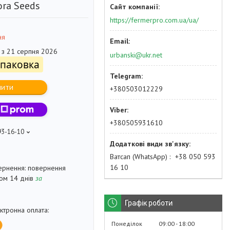
ora Seeds
https://fermerpro.com.ua/ua/
ня
 з 21 серпня 2026
urbanski@ukr.net
упаковка
пити
+380503012229
+380505931610
93-16-10
Ватсап (WhatsApp)
+38 050 593
16 10
повернення
гом 14 днів
за
Графік роботи
Понеділок
09:00
18:00