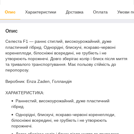
Опис
Характеристики
Доставка
Оплата
Умови п
Опис
Селеста F1 — раннє стиглий, високоурожайний, дуже
пластичний гібрид. Однорідні, блискучі, яскраво-червоні
коренеплоди, білосніжні всередині, не грубіють і не
утворюють порожнечі. Довго зберігає колір і блиск після миття
та тривалого транспортування. Має польову стійкість до
перопорозу.
Виробник: Enza Zaden, Голландія
ХАРАКТЕРИСТИКА:
Раннестий, високоурожайний, дуже пластичний
гібрид.
Однорідні, блискучі, яскраво-червоні коренеплоди,
білосніжні всередині, не грубіють і не утворюють
порожнечі.
Довго зберігає колір і блиск після миття та тривалого