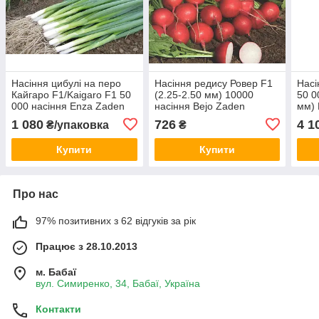
Насіння цибулі на перо
Насіння редису Ровер F1
Насі
Кайгаро F1/Kaigaro F1 50
(2.25-2.50 мм) 10000
50 0
000 насіння Enza Zaden
насіння Bejo Zaden
мм) 
1 080
726
4 1
₴/упаковка
₴
Купити
Купити
Про нас
97% позитивних з 62 відгуків за рік
Працює з 28.10.2013
м. Бабаї
вул. Симиренко, 34, Бабаї, Україна
Контакти