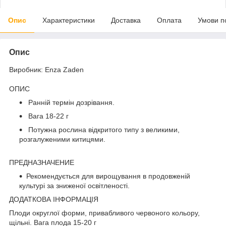
Опис
Характеристики
Доставка
Оплата
Умови п
Опис
Виробник: Enza Zaden
ОПИС
Ранній термін дозрівання.
Вага 18-22 г
Потужна рослина відкритого типу з великими,
розгалуженими китицями.
ПРЕДНАЗНАЧЕНИЕ
Рекомендується для вирощування в продовженій
культурі за зниженої освітленості.
ДОДАТКОВА ІНФОРМАЦІЯ
Плоди округлої форми, привабливого червоного кольору,
щільні. Вага плода 15-20 г