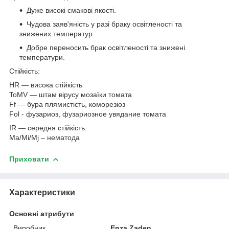
Дуже високі смакові якості.
Чудова заяв'яність у разі браку освітленості та
знижених температур.
Добре переносить брак освітленості та знижені
температури.
Стійкість:
HR — висока стійкість
ToMV — штам вірусу мозаїки томата
Ff — бура плямистість, коморезіоз
Fol - фузариоз, фузариозное увядание томата
IR — середня стійкість:
Ma/Mi/Mj – нематода
Приховати
Характеристики
Основні атрибути
Виробник
Enza Zaden