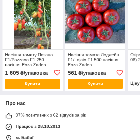
Насіння томату Позано
Насіння томата Лоджейн
Огір
F1/Pozzano F1 250
F1/Lojain F1 500 насіння
06) 
насіння Enza Zaden
Enza Zaden
1 605
561
₴/упаковка
₴/упаковка
Цін
Купити
Купити
Про нас
97% позитивних з 62 відгуків за рік
Працює з 28.10.2013
м. Бабаї