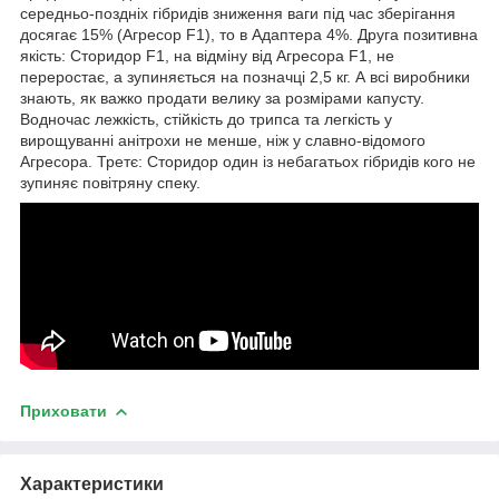
середньо-поздніх гібридів зниження ваги під час зберігання
досягає 15% (Агресор F1), то в Адаптера 4%. Друга позитивна
якість: Сторидор F1, на відміну від Агресора F1, не
переростає, а зупиняється на позначці 2,5 кг. А всі виробники
знають, як важко продати велику за розмірами капусту.
Водночас лежкість, стійкість до трипса та легкість у
вирощуванні анітрохи не менше, ніж у славно-відомого
Агресора. Третє: Сторидор один із небагатьох гібридів кого не
зупиняє повітряну спеку.
Приховати
Характеристики