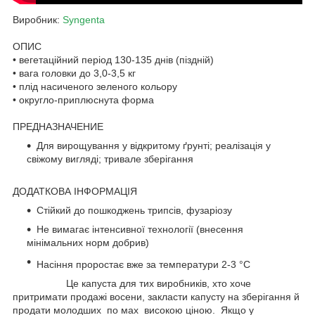
Виробник:
Syngenta
ОПИС
• вегетаційний період 130-135 днів (піздній)
• вага головки до 3,0-3,5 кг
• плід насиченого зеленого кольору
• округло-приплюснута форма
ПРЕДНАЗНАЧЕНИЕ
Для вирощування у відкритому ґрунті; реалізація у
свіжому вигляді; тривале зберігання
ДОДАТКОВА ІНФОРМАЦІЯ
Стійкий до пошкоджень трипсів, фузаріозу
Не вимагає інтенсивної технології (внесення
мінімальних норм добрив)
Насіння проростає вже за температури 2-3 °C
Це капуста для тих виробників, хто хоче
притримати продажі восени, закласти капусту на зберігання й
продати молодших по мах високою ціною. Якщо у