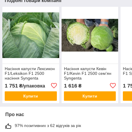
Подібні товари компанії
Насіння капусти Лексикон
Насіння капусти Кевін
Насі
F1/Leksikon F1 2500
F1/Kevin F1 2500 cем'ян
F1 S
насіння Syngenta
Syngenta
1 751
1 616
1 7
₴/упаковка
₴
Купити
Купити
Про нас
97% позитивних з 62 відгуків за рік