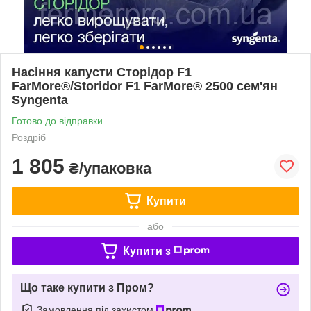
Насіння капусти Сторідор F1
FarMore®/Storidor F1 FarMore® 2500 cем'ян
Syngenta
Готово до відправки
Роздріб
1 805
₴/упаковка
Купити
або
Купити з
Що таке купити з Пром?
Замовлення під захистом