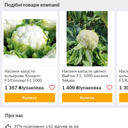
Подібні товари компанії
Насіння капусти
Насіння капусти цвітної
Насі
кольорове Концепт
Вайтон F1, 1000 насіння,
коль
F1/Concept F1 1000
Sakata
F1/K
насіння Sakata
Saka
1 357
1 409
1 3
₴/упаковка
₴/упаковка
Купити
Купити
Про нас
97% позитивних з 62 відгуків за рік