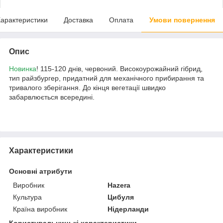
арактеристики
Доставка
Оплата
Умови повернення
Опис
Новинка
! 115-120 днів, червоний. Високоурожайний гібрид,
тип райзбургер, придатний для механічного прибирання та
тривалого зберігання. До кінця вегетації швидко
забарвлюється всередині.
Характеристики
Основні атрибути
Виробник
Hazera
Культура
Цибуля
Країна виробник
Нідерланди
Користувальницькі характеристики