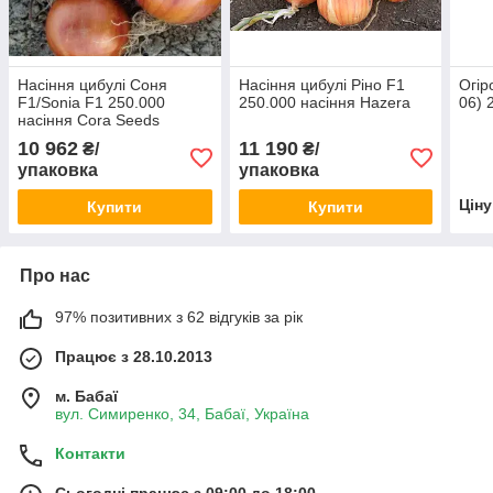
Насіння цибулі Соня
Насіння цибулі Ріно F1
Огір
F1/Sonia F1 250.000
250.000 насіння Hazera
06) 
насіння Cora Seeds
10 962
11 190
₴/
₴/
упаковка
упаковка
Цін
Купити
Купити
Про нас
97% позитивних з 62 відгуків за рік
Працює з 28.10.2013
м. Бабаї
вул. Симиренко, 34, Бабаї, Україна
Контакти
Сьогодні працює з 09:00 до 18:00