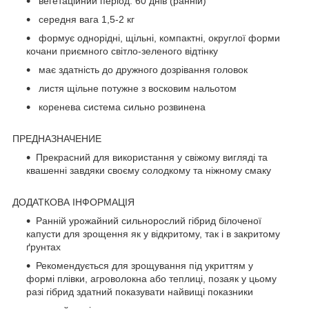
вегетаційний період: 60 днів (ранній)
середня вага 1,5-2 кг
формує однорідні, щільні, компактні, округлої форми
кочани приємного світло-зеленого відтінку
має здатність до дружного дозрівання головок
листя щільне потужне з восковим нальотом
коренева система сильно розвинена
ПРЕДНАЗНАЧЕНИЕ
Прекрасний для використання у свіжому вигляді та
квашенні завдяки своєму солодкому та ніжному смаку
ДОДАТКОВА ІНФОРМАЦІЯ
Ранній урожайний сильнорослий гібрид білоченої
капусти для зрощення як у відкритому, так і в закритому
ґрунтах
Рекомендується для зрощування під укриттям у
формі плівки, агроволокна або теплиці, позаяк у цьому
разі гібрид здатний показувати найвищі показники