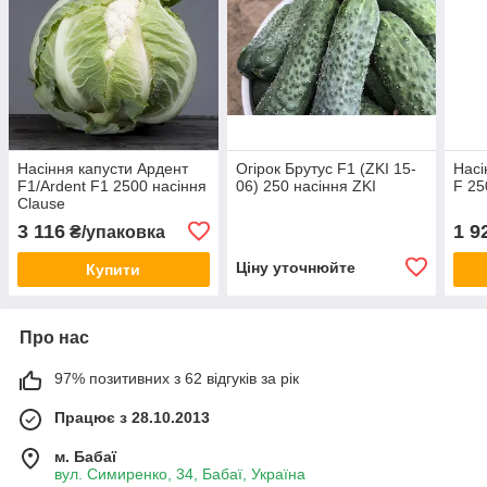
Насіння капусти Ардент
Огірок Брутус F1 (ZKI 15-
Насі
F1/Ardent F1 2500 насіння
06) 250 насіння ZKI
F 25
Clause
3 116
1 9
₴/упаковка
Ціну уточнюйте
Купити
Про нас
97% позитивних з 62 відгуків за рік
Працює з 28.10.2013
м. Бабаї
вул. Симиренко, 34, Бабаї, Україна