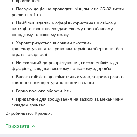
врожайності.
Посадку доцільно проводити зі щільністю 25-32 тисяч
рослин на 1 га.
Найбільш вдалий у сфері використання у свіжому
вигляді та квашіння завдяки своєму привабливому
солодкому та ніжному смаку.
Характеризується високими якостями
транспортування та тривалим терміном зберігання без
втрати товарності.
Не схильний до розтріскування, висока стійкість до
фузаріозу, завдяки високому польовому здоров'ю.
Висока стійкість до кліматичних умов, зокрема різкого
зниження температури та нестачі вологи.
Гарна польова збережність.
Придатний для зрощування на важких за механічним
складом ґрунтах.
Виробництво: Франція.
Приховати