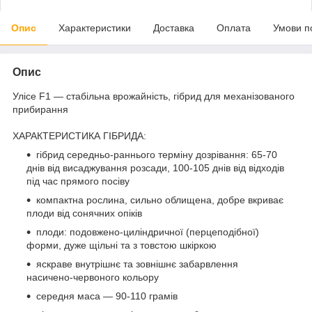
Опис
Характеристики
Доставка
Оплата
Умови п
Опис
Улісе F1 — стабільна врожайність, гібрид для механізованого
прибирання
ХАРАКТЕРИСТИКА ГІБРИДА:
гібрид середньо-раннього терміну дозрівання: 65-70
днів від висаджування розсади, 100-105 днів від відходів
під час прямого посіву
компактна рослина, сильно облищена, добре вкриває
плоди від сонячних опіків
плоди: подовжено-циліндричної (перцеподібної)
форми, дуже щільні та з товстою шкіркою
яскраве внутрішнє та зовнішнє забарвлення
насичено-червоного кольору
середня маса — 90-110 грамів