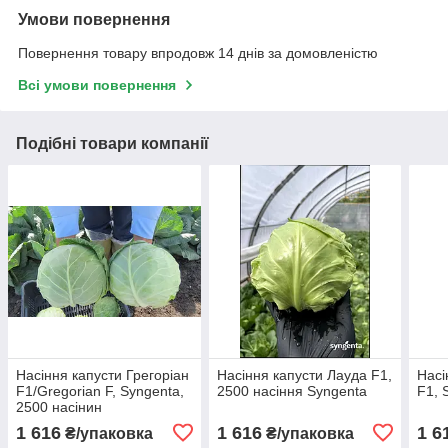
Умови повернення
Повернення товару впродовж 14 днів за домовленістю
Всі умови повернення
Подібні товари компанії
Насіння капусти Грегоріан
Насіння капусти Лауда F1,
Насі
F1/Gregorian F, Syngenta,
2500 насіння Syngenta
F1, 
2500 насінин
1 616
1 616
1 6
₴/упаковка
₴/упаковка