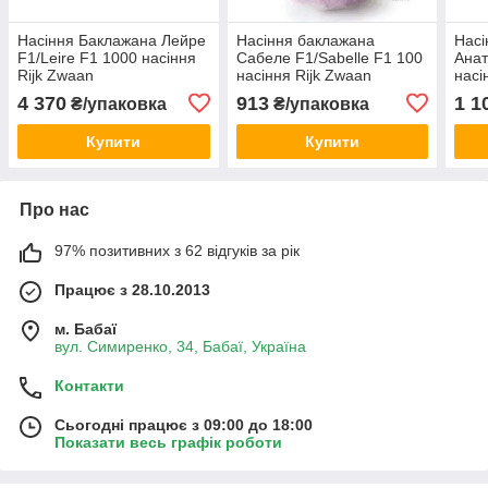
Насіння Баклажана Лейре
Насіння баклажана
Насі
F1/Leire F1 1000 насіння
Сабеле F1/Sabelle F1 100
Анат
Rijk Zwaan
насіння Rijk Zwaan
насі
4 370
913
1 1
₴/упаковка
₴/упаковка
Купити
Купити
Про нас
97% позитивних з 62 відгуків за рік
Працює з 28.10.2013
м. Бабаї
вул. Симиренко, 34, Бабаї, Україна
Контакти
Сьогодні працює з 09:00 до 18:00
Показати весь графік роботи