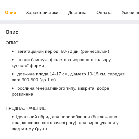
Опис
Характеристики
Доставка
Оплата
Умови п
Опис
ОПИС
вегетаційний період: 68-72 дні (раннеспілий)
плоди блискучі, фіолетово-червоного кольору,
кулястої форми
довжина плода 14-17 см, діаметр 10-15 см, середня
вага 300-500 (до 1 кг)
рослина генеративного типу, відкрита, добре
розвинена
ПРЕДНАЗНАЧЕНИЕ
Ідеальний гібрид для перероблення (баклажанна
ікра, консервовані овочеві рагу); для вирощування у
відкритому ґрунті