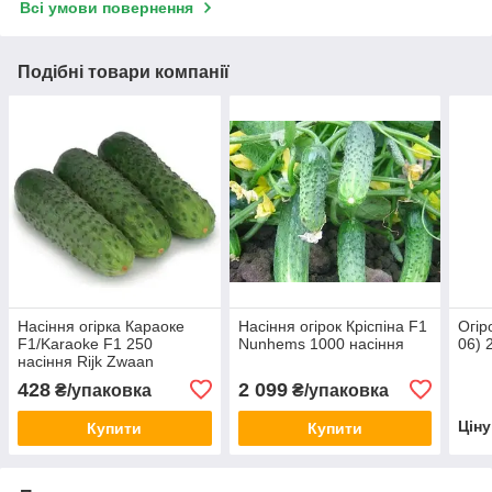
Всі умови повернення
Подібні товари компанії
Насіння огірка Караоке
Насіння огірок Кріспіна F1
Огір
F1/Karaoke F1 250
Nunhems 1000 насіння
06) 
насіння Rijk Zwaan
428
2 099
₴/упаковка
₴/упаковка
Цін
Купити
Купити