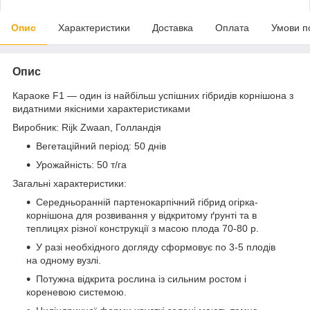
Опис
Характеристики
Доставка
Оплата
Умови п
Опис
Караоке F1 — один із найбільш успішних гібридів корнішона з
видатними якісними характеристиками
Виробник: Rijk Zwaan, Голландія
Вегетаційний період: 50 днів
Урожайність: 50 т/га
Загальні характеристики:
Середньоранній партенокарпічний гібрид огірка-
корнішона для розвивання у відкритому ґрунті та в
теплицях різної конструкції з масою плода 70-80 р.
У разі необхідного догляду сформовує по 3-5 плодів
на одному вузлі.
Потужна відкрита рослина із сильним ростом і
кореневою системою.