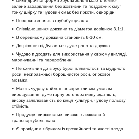
Циліндричної форми хрусткі зелені мають темно-
зелене забарвлення без жовтизни та поздовжніх смуг,
тонку шкірку та чудовий смак без гіркоти, однорідні.
Поверхня зенячків грубобугорчаста.
Співвідношення довжини та діаметра дорівнює 3,1:1.
В середньому довжина становить 8-10 см.
Дозрівання відбувається дуже рано та дружно.
Чудово підходять для використання у свіжому вигляді,
маринуванні та переробленні.
Не схильний до вірусу бурої плямистості та мудристої
роси, несправжньої борошнистої роси, огіркової
мозаїки.
Мають чудову стійкість несприятливим умовам
вирощування, дуже гарну регенеративну здатність,
високу заявлюваність до кінця культури, чудову польову
стійкість.
Продукція вирізняється високою лежкістю й
транспортубельністю.
Є провідним гібридом із врожайності та якості плода