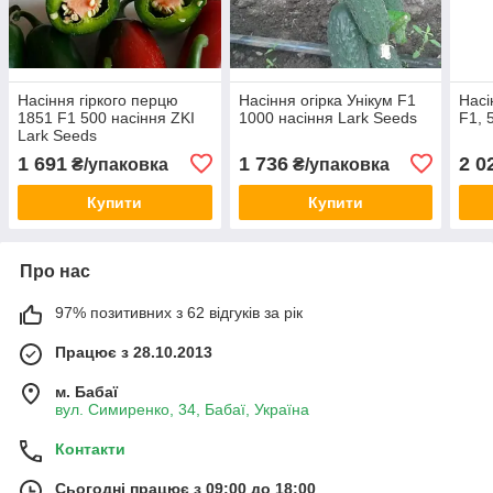
Насіння гіркого перцю
Насіння огірка Унікум F1
Насі
1851 F1 500 насіння ZKI
1000 насіння Lark Seeds
F1, 
Lark Seeds
1 691
1 736
2 0
₴/упаковка
₴/упаковка
Купити
Купити
Про нас
97% позитивних з 62 відгуків за рік
Працює з 28.10.2013
м. Бабаї
вул. Симиренко, 34, Бабаї, Україна
Контакти
Сьогодні працює з 09:00 до 18:00