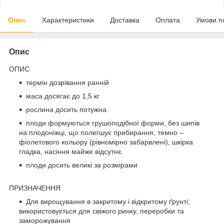
Опис
Характеристики
Доставка
Оплата
Умови п
Опис
ОПИС
термін дозрівання ранній
маса досягає до 1,5 кг
рослина досить потужна.
плоди формуються грушоподібної форми, без шипів
на плодоніжці, що полегшує прибирання, темно –
фіолетового кольору (рівномірно забарвлені), шкірка
гладка, насіння майже відсутнє.
плоди досить великі за розмірами
ПРИЗНАЧЕННЯ
Для вирощування в закритому і відкритому ґрунті;
використовується для свіжого ринку, переробки та
заморожування