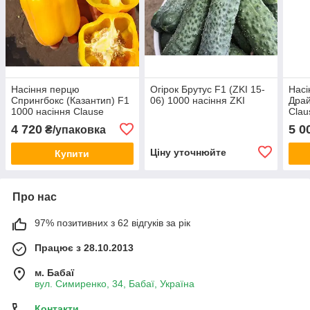
Насіння перцю
Огірок Брутус F1 (ZKI 15-
Насі
Спрингбокс (Казантип) F1
06) 1000 насіння ZKI
Драй
1000 насіння Clause
Clau
4 720
5 0
₴/упаковка
Ціну уточнюйте
Купити
Про нас
97% позитивних з 62 відгуків за рік
Працює з 28.10.2013
м. Бабаї
вул. Симиренко, 34, Бабаї, Україна
Контакти