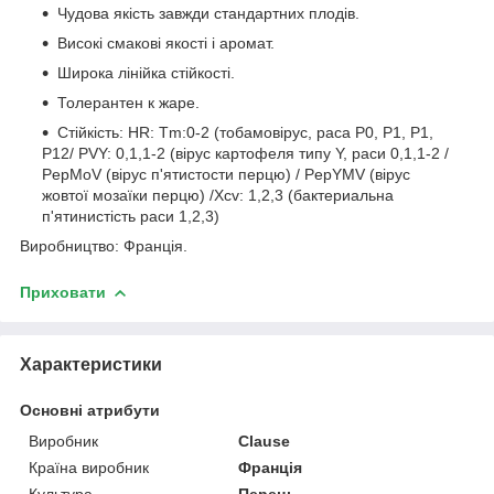
Чудова якість завжди стандартних плодів.
Високі смакові якості і аромат.
Широка лінійка стійкості.
Толерантен к жаре.
Стійкість: HR: Tm:0-2 (тобамовірус, раса Р0, Р1, Р1,
Р12/ PVY: 0,1,1-2 (вірус картофеля типу Y, раси 0,1,1-2 /
PepMoV (вірус п'ятистости перцю) / PepYMV (вірус
жовтої мозаїки перцю) /Xcv: 1,2,3 (бактериальна
п'ятинистість раси 1,2,3)
Виробництво: Франція.
Приховати
Характеристики
Основні атрибути
Виробник
Clause
Країна виробник
Франція
Культура
Перець