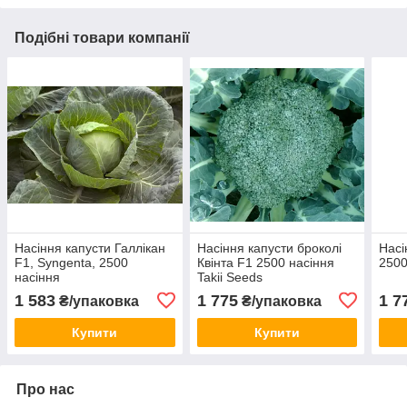
Подібні товари компанії
Насіння капусти Галлікан
Насіння капусти броколі
Насі
F1, Syngenta, 2500
Квінта F1 2500 насіння
2500
насіння
Takii Seeds
1 583
1 775
1 7
₴/упаковка
₴/упаковка
Купити
Купити
Про нас