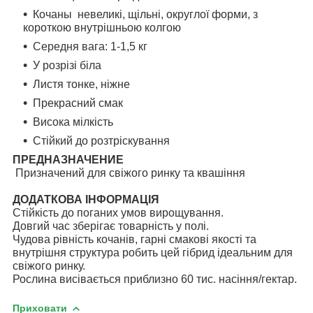
Кочаны невеликі, щільні, округлої форми, з
короткою внутрішньою колгою
Середня вага: 1-1,5 кг
У розрізі біла
Листя тонке, ніжне
Прекрасний смак
Висока мілкість
Стійкий до розтріскування
ПРЕДНАЗНАЧЕНИЕ
Призначений для свіжого ринку та квашіння
ДОДАТКОВА ІНФОРМАЦІЯ
Стійкість до поганих умов вирощування.
Довгий час зберігає товарність у полі.
Чудова рівність кочанів, гарні смакові якості та
внутрішня структура робить цей гібрид ідеальним для
свіжого ринку.
Рослина висівається приблизно 60 тис. насіння/гектар.
Приховати