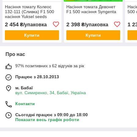
Насіння томату Колеос
Насіння томата Девонет
Насі
132-111 (Сливка) F1 500
F1 500 насіння Syngenta
500 
насіння Yuksel seeds
2 454
2 398
1 2
₴/упаковка
₴/упаковка
Купити
Купити
Про нас
97% позитивних з 62 відгуків за рік
Працює з 28.10.2013
м. Бабаї
вул. Симиренко, 34, Бабаї, Україна
Контакти
Сьогодні працює з 09:00 до 18:00
Показати весь графік роботи