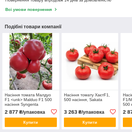
Повернення товару впродовж 14 днів за домовленістю
Всі умови повернення
Подібні товари компанії
Насіння томата Малдуо
Насіння томату ХаєтF1,
Насі
F1 <unk> Malduo F1 500
500 насіння, Sakata
F1/M
насіння Syngenta
500 
2 877
3 263
2 8
₴/упаковка
₴/упаковка
Купити
Купити