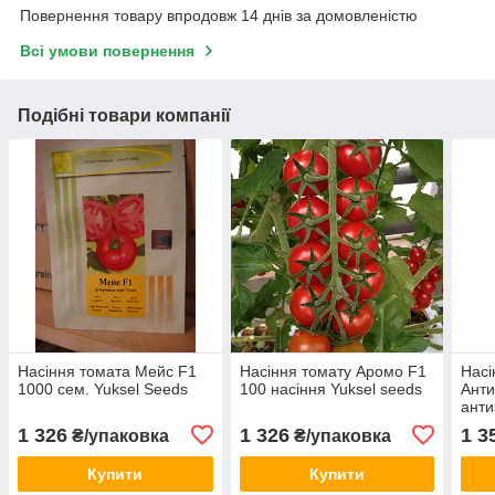
Повернення товару впродовж 14 днів за домовленістю
Всі умови повернення
Подібні товари компанії
Насіння томата Мейс F1
Насіння томату Аромо F1
Насі
1000 сем. Yuksel Seeds
100 насіння Yuksel seeds
Анти
анти
Nun
1 326
1 326
1 3
₴/упаковка
₴/упаковка
Купити
Купити