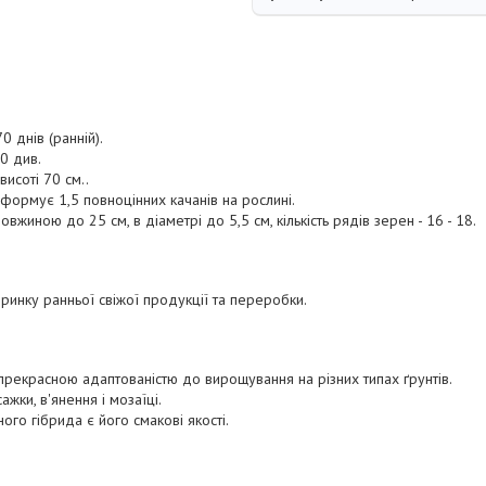
0 днів (ранній).
0 див.
исоті 70 см..
формує 1,5 повноцінних качанів на рослині.
жиною до 25 см, в діаметрі до 5,5 см, кількість рядів зерен - 16 - 18.
ринку ранньої свіжої продукції та переробки.
 прекрасною адаптованістю до вирощування на різних типах ґрунтів.
ажки, в'янення і мозаїці.
го гібрида є його смакові якості.