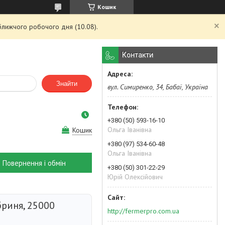
Кошик
ближчого робочого дня (10.08).
Контакти
Знайти
вул. Симиренко, 34, Бабаї, Україна
+380 (50) 593-16-10
Ольга Іванівна
Кошик
+380 (97) 534-60-48
Ольга Іванівна
Повернення і обмін
+380 (50) 301-22-29
Юрій Олексійович
бриня, 25000
http://fermerpro.com.ua