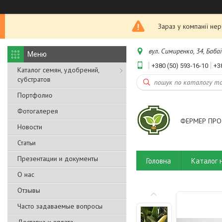
Зараз у компанії не
вул. Симиренко, 34, Бабаї
+380 (50) 593-16-10
+3
Каталог семян, удобрений,
субстратов
Портфолио
Фотогалерея
ФЕРМЕР ПРО
Новости
Статьи
Презентации и документы
Головна
Каталог 
О нас
Отзывы
Часто задаваемые вопросы