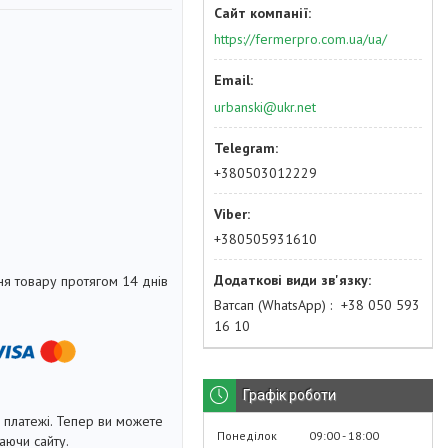
https://fermerpro.com.ua/ua/
urbanski@ukr.net
+380503012229
+380505931610
я товару протягом 14 днів
Ватсап (WhatsApp)
+38 050 593
16 10
Графік роботи
і платежі. Тепер ви можете
Понеділок
09:00
18:00
аючи сайту.