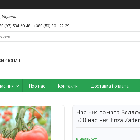
, Україна
80 (97) 534-60-48
+380 (50) 301-22-29
ФЕСІОНАЛ
насіння
Про нас
Контакти
Доставка і оплата
Насіння томата Беллфо
500 насіння Enza Zade
В наявності