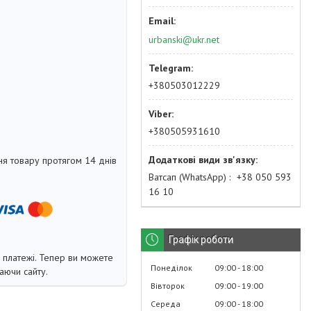
urbanski@ukr.net
+380503012229
+380505931610
я товару протягом 14 днів
Ватсап (WhatsApp)
+38 050 593
16 10
Графік роботи
і платежі. Тепер ви можете
Понеділок
09:00
18:00
аючи сайту.
Вівторок
09:00
19:00
Середа
09:00
18:00