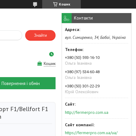
Кошик
Контакти
Знайти
вул. Симиренко, 34, Бабаї, Україна
+380 (50) 593-16-10
Ольга Іванівна
Кошик
+380 (97) 534-60-48
Ольга Іванівна
Повернення і обмін
+380 (50) 301-22-29
Юрій Олексійович
рт F1/Bellfort F1
http://fermerpro.com.ua
n
https://fermerpro.com.ua/ua/