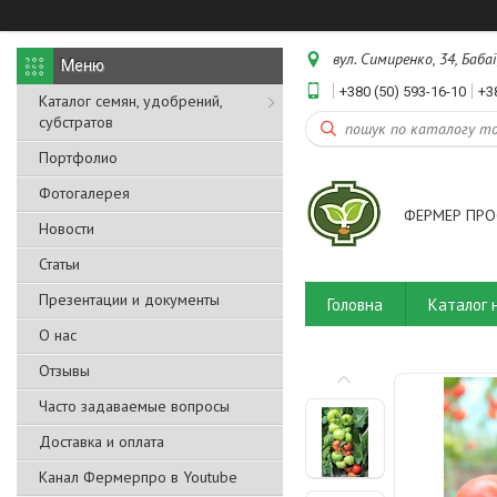
вул. Симиренко, 34, Бабаї
+380 (50) 593-16-10
+3
Каталог семян, удобрений,
субстратов
Портфолио
Фотогалерея
ФЕРМЕР ПРО
Новости
Статьи
Презентации и документы
Головна
Каталог 
О нас
Отзывы
Часто задаваемые вопросы
Доставка и оплата
Канал Фермерпро в Youtube