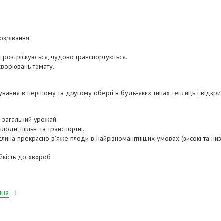
дозрівання
е розтріскуються, чудово транспортуються.
ахворювань томату.
вання в першому та другому оберті в будь-яких типах теплиць і відкрит
і загальний урожай.
плоди, щільні та транспортні.
слина прекрасно в'яже плоди в найрізноманітніших умовах (високі та низ
йкість до хвороб
ння