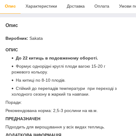
Опис
Характеристики
Доставка
Оплата
Умови п
Опис
Виробник:
Sakata
ОПИС
До 22 китиць в подовженому обороті.
Формує однорідні круглі плоди вагою 15-20 г
рожевого кольору.
На китиці по 8-10 плодів.
Стійкий до перепадів температури при переході з
холодного сезону в жаркий та навпаки.
Поради:
Рекомендована норма: 2,5-3 рослини на кв.м.
ПРЕДНАЗНАЧЕН
Підходить для вирощування у всіх видах теплиць.
ДОДАТКОВА ІНФОРМАЦІЯ