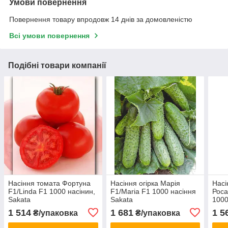
Умови повернення
Повернення товару впродовж 14 днів за домовленістю
Всі умови повернення
Подібні товари компанії
Насіння томата Фортуна
Насіння огірка Марія
Насі
F1/Linda F1 1000 насінин,
F1/Maria F1 1000 насіння
Роса
Sakata
Sakata
1000
1 514
1 681
1 5
₴/упаковка
₴/упаковка