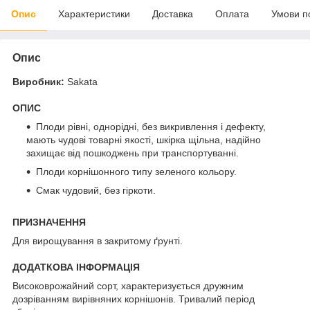
Опис
Характеристики
Доставка
Оплата
Умови п
Опис
Виробник:
Sakata
ОПИС
Плоди рівні, однорідні, без викривлення і дефекту,
мають чудові товарні якості, шкірка щільна, надійно
захищає від пошкоджень при транспортуванні.
Плоди корнішонного типу зеленого кольору.
Смак чудовий, без гіркоти.
ПРИЗНАЧЕННЯ
Для вирощування в закритому ґрунті.
ДОДАТКОВА ІНФОРМАЦІЯ
Високоврожайний сорт, характеризується дружним
дозріванням вирівняних корнішонів. Тривалий період