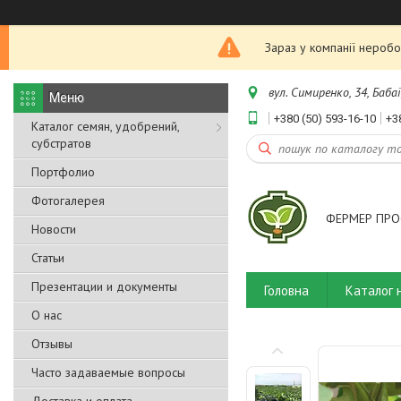
Зараз у компанії неробо
вул. Симиренко, 34, Бабаї
+380 (50) 593-16-10
+3
Каталог семян, удобрений,
субстратов
Портфолио
Фотогалерея
ФЕРМЕР ПРО
Новости
Статьи
Презентации и документы
Головна
Каталог 
О нас
Отзывы
Часто задаваемые вопросы