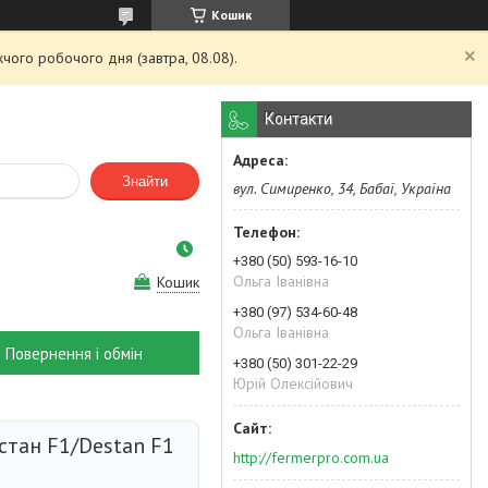
Кошик
чого робочого дня (завтра, 08.08).
Контакти
Знайти
вул. Симиренко, 34, Бабаї, Україна
+380 (50) 593-16-10
Ольга Іванівна
Кошик
+380 (97) 534-60-48
Ольга Іванівна
Повернення і обмін
+380 (50) 301-22-29
Юрій Олексійович
стан F1/Destan F1
http://fermerpro.com.ua