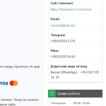
https://fermerpro.com.ua/ua/
urbanski@ukr.net
+380503012229
+380505931610
я товару протягом 14 днів
Ватсап (WhatsApp)
+38 050 593
16 10
Графік роботи
і платежі. Тепер ви можете
Понеділок
09:00
18:00
аючи сайту.