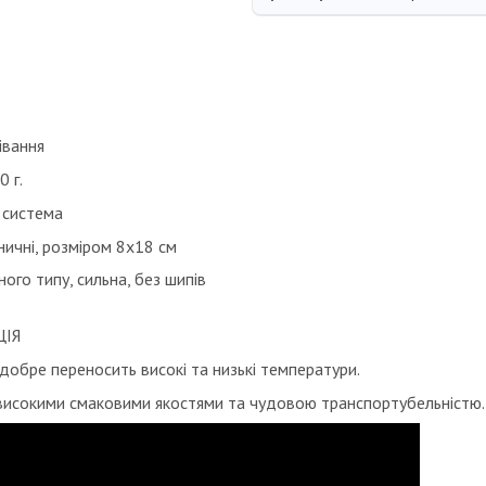
івання
 г.
 система
ичні, розміром 8х18 см
ого типу, сильна, без шипів
ІЯ
 добре переносить високі та низькі температури.
високими смаковими якостями та чудовою транспортубельністю