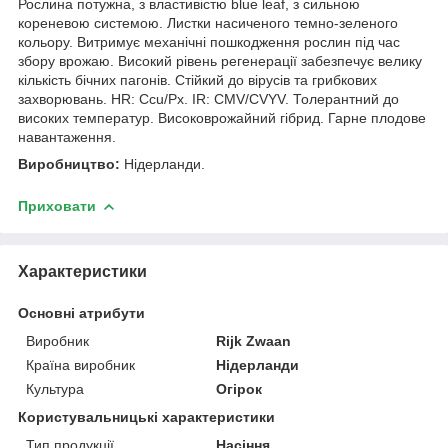
Рослина потужна, з властивістю blue leaf, з сильною
кореневою системою. Листки насиченого темно-зеленого
кольору. Витримує механічні пошкодження рослин під час
збору врожаю. Високий рівень регенерації забезпечує велику
кількість бічних пагонів. Стійкий до вірусів та грибкових
захворювань. HR: Ccu/Px. IR: CMV/CVYV. Толерантний до
високих температур. Високоврожайний гібрид. Гарне плодове
навантаження.
Виробництво:
Нідерланди.
Приховати
Характеристики
Основні атрибути
Виробник
Rijk Zwaan
Країна виробник
Нідерланди
Культура
Огірок
Користувальницькі характеристики
Тип продукції
Насіння