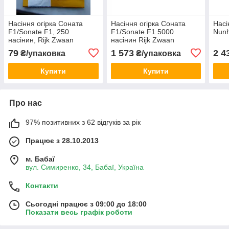
Насіння огірка Соната
Насіння огірка Соната
Насі
F1/Sonate F1, 250
F1/Sonate F1 5000
Nunh
насінин, Rijk Zwaan
насінин Rijk Zwaan
79
1 573
2 4
₴/упаковка
₴/упаковка
Купити
Купити
Про нас
97% позитивних з 62 відгуків за рік
Працює з 28.10.2013
м. Бабаї
вул. Симиренко, 34, Бабаї, Україна
Контакти
Сьогодні працює з 09:00 до 18:00
Показати весь графік роботи