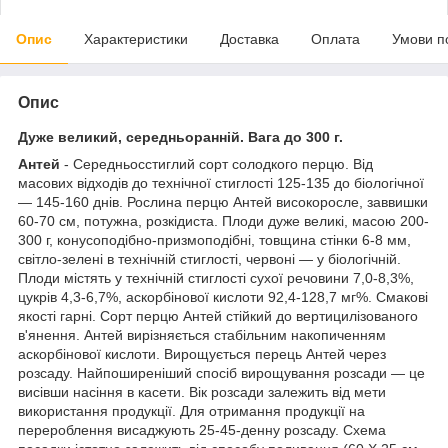
Опис
Характеристики
Доставка
Оплата
Умови п
Опис
Дуже великий, середньоранній. Вага до 300 г.
Антей
- Середньосстиглий сорт солодкого перцю. Від
масових відходів до технічної стиглості 125-135 до біологічної
— 145-160 днів. Рослина перцю Антей високоросле, заввишки
60-70 см, потужна, розкідиста. Плоди дуже великі, масою 200-
300 г, конусоподібно-призмоподібні, товщина стінки 6-8 мм,
світло-зелені в технічній стиглості, червоні — у біологічній.
Плоди містять у технічній стиглості сухої речовини 7,0-8,3%,
цукрів 4,3-6,7%, аскорбінової кислоти 92,4-128,7 мг%. Смакові
якості гарні. Сорт перцю Антей стійкий до вертицилізованого
в'янення. Антей вирізняється стабільним накопиченням
аскорбінової кислоти. Вирощується перець Антей через
розсаду. Найпоширеніший спосіб вирощування розсади — це
висівши насіння в касети. Вік розсади залежить від мети
використання продукції. Для отримання продукції на
перероблення висаджують 25-45-денну розсаду. Схема