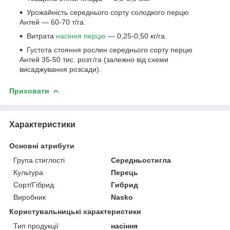
Урожайність середнього сорту солодкого перцю
Антей — 60-70 т/га.
Витрата
насіння перцю
— 0,25-0,50 кг/га.
Густота стояння рослин середнього сорту перцю
Антей 35-50 тис. розт./га (залежно від схеми
висаджування розсади).
Приховати
Характеристики
Основні атрибути
Група стиглості
Середньостигла
Культура
Перець
Сорт/Гібрид
Гибрид
Виробник
Nasko
Користувальницькі характеристики
Тип продукції
насіння