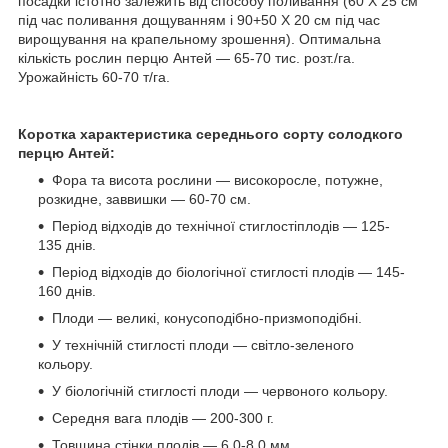
посадки істотно залежить від способу поливання (60 X 25 см
під час поливання дощуванням і 90+50 X 20 см під час
вирощування на крапельному зрошення). Оптимальна
кількість рослин перцю Антей — 65-70 тис. розт./га.
Урожайність 60-70 т/га.
Коротка характеристика середнього сорту солодкого
перцю Антей:
Фора та висота рослини — високоросле, потужне,
розкидне, заввишки — 60-70 см.
Період відходів до технічної стиглостіплодів — 125-
135 днів.
Період відходів до біологічної стиглості плодів — 145-
160 днів.
Плоди — великі, конусоподібно-призмоподібні.
У технічній стиглості плоди — світло-зеленого
кольору.
У біологічній стиглості плоди — червоного кольору.
Середня вага плодів — 200-300 г.
Товщина стінки плодів — 6,0-8,0 мм.