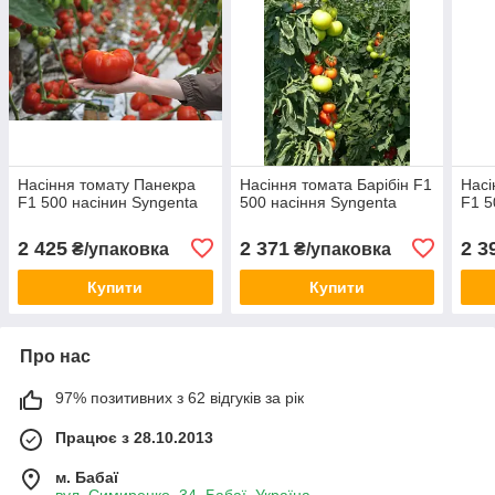
Насіння томату Панекра
Насіння томата Барібін F1
Насі
F1 500 насінин Syngenta
500 насіння Syngenta
F1 5
2 425
2 371
2 3
₴/упаковка
₴/упаковка
Купити
Купити
Про нас
97% позитивних з 62 відгуків за рік
Працює з 28.10.2013
м. Бабаї
вул. Симиренко, 34, Бабаї, Україна