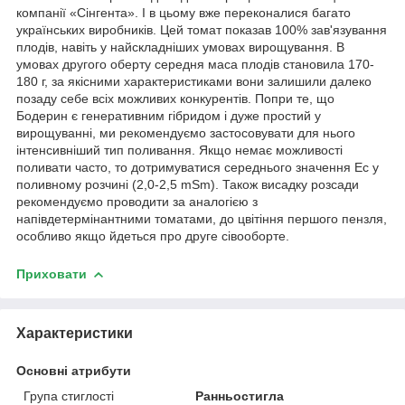
компанії «Сінгента». І в цьому вже переконалися багато
українських виробників. Цей томат показав 100% зав'язування
плодів, навіть у найскладніших умовах вирощування. В
умовах другого оберту середня маса плодів становила 170-
180 г, за якісними характеристиками вони залишили далеко
позаду себе всіх можливих конкурентів. Попри те, що
Бодерин є генеративним гібридом і дуже простий у
вирощуванні, ми рекомендуємо застосовувати для нього
інтенсивніший тип поливання. Якщо немає можливості
поливати часто, то дотримуватися середнього значення Ес у
поливному розчині (2,0-2,5 mSm). Також висадку розсади
рекомендуємо проводити за аналогією з
напівдетермінантними томатами, до цвітіння першого пензля,
особливо якщо йдеться про друге сівооборте.
Приховати
Характеристики
Основні атрибути
Група стиглості
Ранньостигла