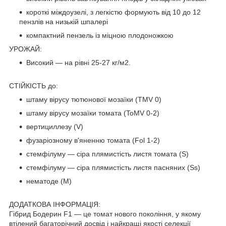
короткі міждоузелі, з легкістю формують від 10 до 12
пензлів на низькій шпалері
компактний пензель із міцною плодоножкою
УРОЖАЙ:
Високий — на рівні 25-27 кг/м2.
СТІЙКІСТЬ до:
штаму вірусу тютюнової мозаїки (TMV 0)
штаму вірусу мозаїки томата (ToMV 0-2)
вертициллезу (V)
фузаріозному в'яненню томата (Fol 1-2)
стемфілуму — сіра плямистість листя томата (S)
стемфілуму — сіра плямистість листя пасняних (Ss)
нематоде (M)
ДОДАТКОВА ІНФОРМАЦІЯ:
Гібрид Бодерин F1 — це томат нового покоління, у якому
втілений багаторічний досвід і найкращі якості селекції