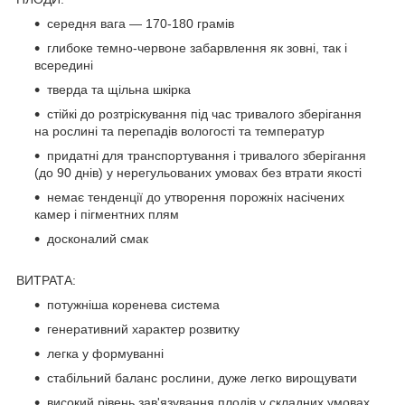
середня вага — 170-180 грамів
глибоке темно-червоне забарвлення як зовні, так і
всередині
тверда та щільна шкірка
стійкі до розтріскування під час тривалого зберігання
на рослині та перепадів вологості та температур
придатні для транспортування і тривалого зберігання
(до 90 днів) у нерегульованих умовах без втрати якості
немає тенденції до утворення порожніх насічених
камер і пігментних плям
досконалий смак
ВИТРАТА:
потужніша коренева система
генеративний характер розвитку
легка у формуванні
стабільний баланс рослини, дуже легко вирощувати
високий рівень зав'язування плодів у складних умовах