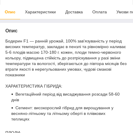
Опис
Характеристики
Доставка
Оплата
Умови п
Опис
Бодерин F1 — ранній урожай, 100% зав'язуваність у період
високих температур, закладає в пензлі та рівномірно наливає
5-6 плодів масою 170-180 г. кожен, плоди темно-червоного
кольору, підвищена стійкість до розтріскування у разі зміни
температури та вологості, зберігаються до півтора місяців без
втрати якості в нерегульованих умовах, чудові смакові
показники
ХАРАКТЕРИСТИКА ГІБРИДА:
Вегетаційний період від висаджування розсади 58-60
днів
Сегмент: високорослий гібрид для вирощування у
весняно-літньому та літньому оберті в плівкових
теплицях
ПЛОДИ: