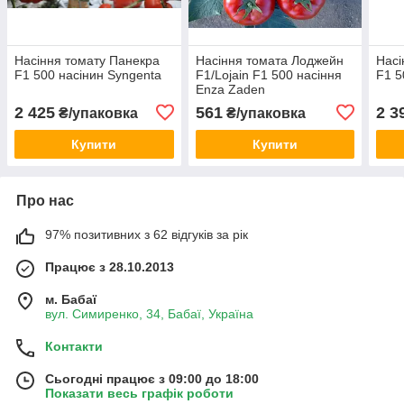
Насіння томату Панекра
Насіння томата Лоджейн
Насі
F1 500 насінин Syngenta
F1/Lojain F1 500 насіння
F1 5
Enza Zaden
2 425
561
2 3
₴/упаковка
₴/упаковка
Купити
Купити
Про нас
97% позитивних з 62 відгуків за рік
Працює з 28.10.2013
м. Бабаї
вул. Симиренко, 34, Бабаї, Україна
Контакти
Сьогодні працює з 09:00 до 18:00
Показати весь графік роботи