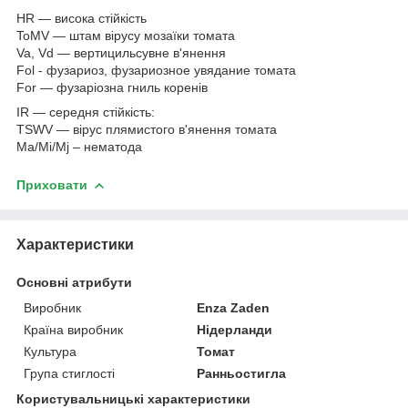
HR — висока стійкість
ToMV — штам вірусу мозаїки томата
Va, Vd — вертицильсувне в'янення
Fol - фузариоз, фузариозное увядание томата
For — фузаріозна гниль коренів
IR — середня стійкість:
TSWV — вірус плямистого в'янення томата
Ma/Mi/Mj – нематода
Приховати
Характеристики
Основні атрибути
Виробник
Enza Zaden
Країна виробник
Нідерланди
Культура
Томат
Група стиглості
Ранньостигла
Користувальницькі характеристики