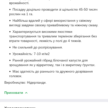
врожайності.
Посадку доцільно проводити зі щільністю 45-50 тисяч
рослин на 1 га.
Найбільш вдалий у сфері використання у свіжому
вигляді завдяки своєму привабливому та ніжному смаку.
Характеризується високими якостями
транспортування та тривалим терміном зберігання без
втрати товарності, лежкість у полі до 4 тижнів.
Не схильний до розтріскування.
Урожайність: 7-10 кг/м2
Ранній урожайний гібрид білочаної капусти для
зрощування як у відкритому, так і в закритому ґрунтах.
Має здатність до раннього та дружного дозрівання
головок.
Виробництво: Нідерланди.
Приховати