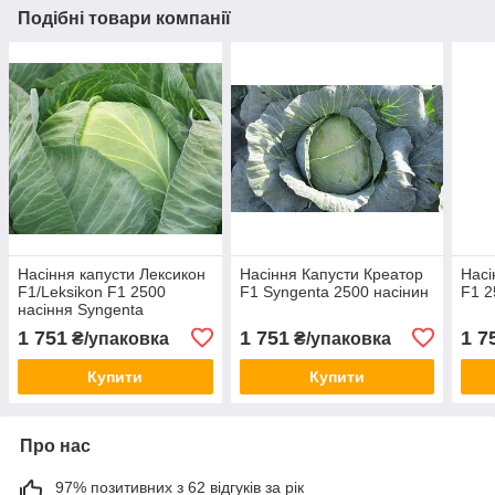
Подібні товари компанії
Насіння капусти Лексикон
Насіння Капусти Креатор
Насі
F1/Leksikon F1 2500
F1 Syngenta 2500 насінин
F1 2
насіння Syngenta
1 751
1 751
1 7
₴/упаковка
₴/упаковка
Купити
Купити
Про нас
97% позитивних з 62 відгуків за рік