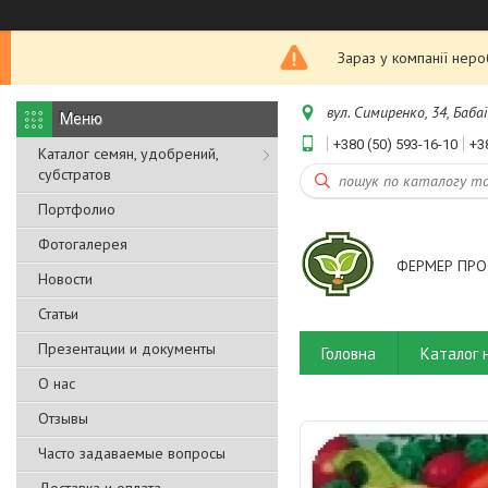
Зараз у компанії нер
вул. Симиренко, 34, Бабаї
+380 (50) 593-16-10
+3
Каталог семян, удобрений,
субстратов
Портфолио
Фотогалерея
ФЕРМЕР ПРО
Новости
Статьи
Презентации и документы
Головна
Каталог 
О нас
Отзывы
Часто задаваемые вопросы