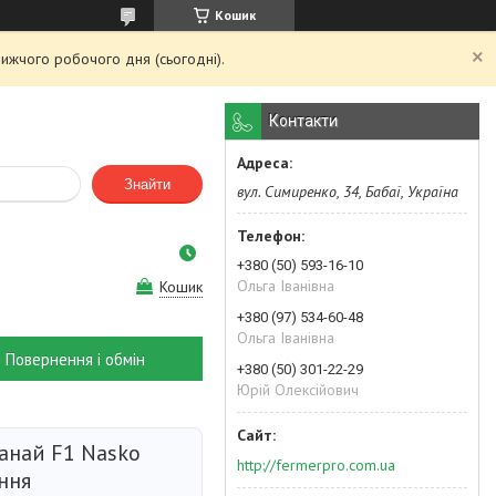
Кошик
ижчого робочого дня (сьогодні).
Контакти
Знайти
вул. Симиренко, 34, Бабаї, Україна
+380 (50) 593-16-10
Ольга Іванівна
Кошик
+380 (97) 534-60-48
Ольга Іванівна
Повернення і обмін
+380 (50) 301-22-29
Юрій Олексійович
анай F1 Nasko
http://fermerpro.com.ua
ння