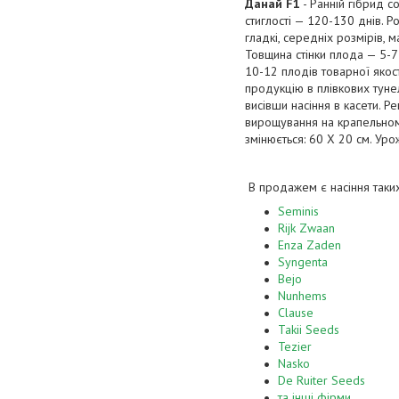
Данай F1
- Ранній гібрид с
стиглості — 120-130 днів. 
гладкі, середніх розмірів, 
Товщина стінки плода — 5-7
10-12 плодів товарної якос
продукцію в плівкових тун
висівши насіння в касети. 
вирощування на крапельном
змінюється: 60 Х 20 см. Уро
В продажем є насіння таких
Seminis
Rijk Zwaan
Enza Zaden
Syngenta
Bejo
Nunhems
Clause
Takii Seeds
Tezier
Nasko
De Ruiter Seeds
та інші фірми