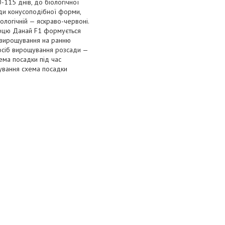
-115 днів, до біологічної
оди конусоподібної форми,
іологічній — яскраво-червоні.
перцю Данай F1 формується
с вирощування на ранню
осіб вирощування розсади —
ема посадки під час
ування схема посадки