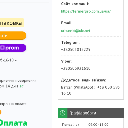
https://fermerpro.com.ua/ua/
упаковка
urbanski@ukr.net
пити
+380503012229
93-16-10
+380505931610
повернення
гом 14 днів
за
Ватсап (WhatsApp)
+38 050 593
16 10
Графік роботи
Понеділок
09:00
18:00