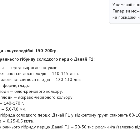
У компанії під
Тепер ви може
не покидаючи 
и конусоподібні. 150-200гр.
раннього гібриду солодкого перцю Данай F1:
ни — середньоросле, потужне.
хнічної стиглості плодів — 110-115 днів.
ологічної стиглості плодів — 120-130 днів.
 форми, гладкі.
 плоди — біло-кремового кольору.
ті плоди — яскраво-червоного кольору.
— 140-170 г.
 — 5,0-7,0 мм.
 гібрида солодкого перцю Данай F1 у відкритому ґрунті становить 80-10
 — 0,25-0,5 кг/га.
ин раннього гібриду перцю Данай F1 — 30-50 тис. рослин./га (залежно в