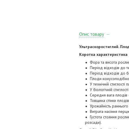
Опис товару
Ультраскоростиглий. Плод
Коротка характеристика 
Фора та висота росли
Період відходів до те
Період відходів до бі
Плоди-конусоподібної
У технічній стиглості
У біологічній стиглос
Середня вага плодів 
Товщина стінки плодів
Урожайність раннього
Витрата насіння перцю
Густота стояння росл
розсади).