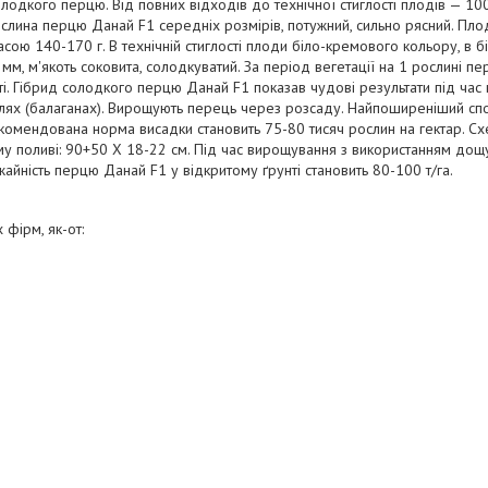
олодкого перцю. Від повних відходів до технічної стиглості плодів — 100
Рослина перцю Данай F1 середніх розмірів, потужний, сильно рясний. Пл
масою 140-170 г. В технічній стиглості плоди біло-кремового кольору, в б
 мм, м'якоть соковита, солодкуватий. За період вегетації на 1 рослині 
ті. Гібрид солодкого перцю Данай F1 показав чудові результати під ча
елях (балаганах). Вирощують перець через розсаду. Найпоширеніший сп
Рекомендована норма висадки становить 75-80 тисяч рослин на гектар. Сх
у поливі: 90+50 Х 18-22 см. Під час вирощування з використанням дощ
жайність перцю Данай F1 у відкритому ґрунті становить 80-100 т/га.
 фірм, як-от: