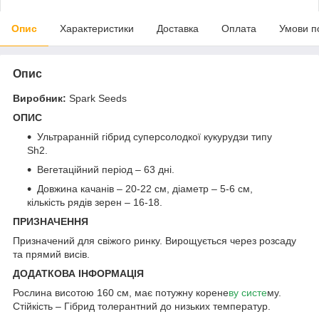
Опис
Характеристики
Доставка
Оплата
Умови п
Опис
Виробник:
Spark Seeds
ОПИС
Ультраранній гібрид суперсолодкої кукурудзи типу
Sh2.
Вегетаційний період – 63 дні.
Довжина качанів – 20-22 см, діаметр – 5-6 см,
кількість рядів зерен – 16-18.
ПРИЗНАЧЕННЯ
Призначений для свіжого ринку. Вирощується через розсаду
та прямий висів.
ДОДАТКОВА ІНФОРМАЦІЯ
Рослина висотою 160 см, має потужну корене
ву систе
му.
Стійкість – Гібрид толерантний до низьких температур.