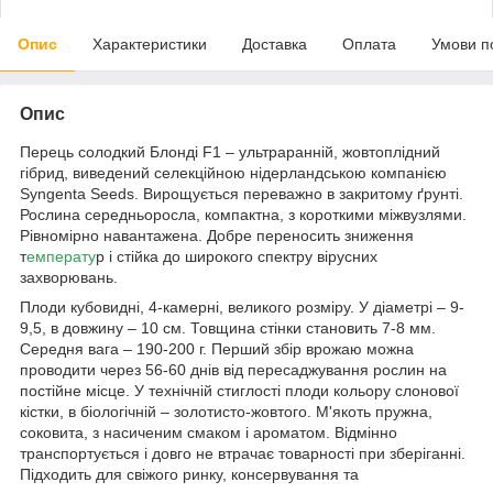
Опис
Характеристики
Доставка
Оплата
Умови п
Опис
Перець солодкий Блонді F1 – ультраранній, жовтоплідний
гібрид, виведений селекційною нідерландською компанією
Syngenta Seeds. Вирощується переважно в закритому ґрунті.
Рослина середньоросла, компактна, з короткими міжвузлями.
Рівномірно навантажена. Добре переносить зниження
т
емперату
р і стійка до широкого спектру вірусних
захворювань.
Плоди кубовидні, 4-камерні, великого розміру. У діаметрі – 9-
9,5, в довжину – 10 см. Товщина стінки становить 7-8 мм.
Середня вага – 190-200 г. Перший збір врожаю можна
проводити через 56-60 днів від пересаджування рослин на
постійне місце. У технічній стиглості плоди кольору слонової
кістки, в біологічній – золотисто-жовтого. М'якоть пружна,
соковита, з насиченим смаком і ароматом. Відмінно
транспортується і довго не втрачає товарності при зберіганні.
Підходить для свіжого ринку, консервування та