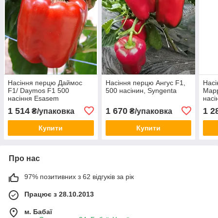
Насіння перцю Даймос
Насіння перцю Ангус F1,
Насі
F1/ Daymos F1 500
500 насінин, Syngenta
Марр
насіння Esasem
насі
1 514
1 670
1 2
₴/упаковка
₴/упаковка
Купити
Купити
Про нас
97% позитивних з 62 відгуків за рік
Працює з 28.10.2013
м. Бабаї