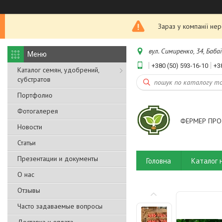
Зараз у компанії не
вул. Симиренко, 34, Бабаї
+380 (50) 593-16-10
+3
Каталог семян, удобрений,
субстратов
Портфолио
Фотогалерея
ФЕРМЕР ПРО
Новости
Статьи
Презентации и документы
Головна
Каталог 
О нас
Отзывы
Часто задаваемые вопросы