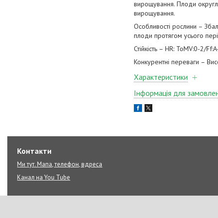
вирощування. Плоди округлої
вирощування.
Особливості рослини – Зба
плоди протягом усього пер
Стійкість – HR: ToMV:0-2/Ff:
Конкурентні переваги – Ви
Характеристики
Інформація для замовле
Контакти
Ми тут. Мапа, телефон, вдреса
Канал на You Tube