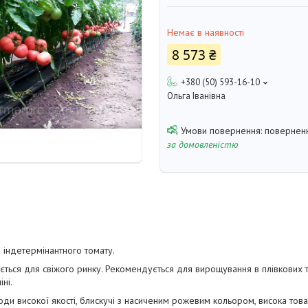
Немає в наявності
8 573 ₴
+380 (50) 593-16-10
Ольга Іванівна
поверненн
за домовленістю
д індетермінантного томату.
ться для свіжого ринку. Рекомендується для вирощування в плівкових те
ні.
ди високої якості, блискучі з насиченим рожевим кольором, висока това