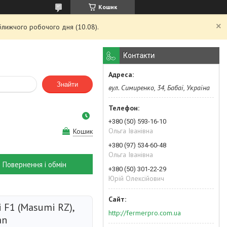
Кошик
ближчого робочого дня (10.08).
Контакти
Знайти
вул. Симиренко, 34, Бабаї, Україна
+380 (50) 593-16-10
Ольга Іванівна
Кошик
+380 (97) 534-60-48
Ольга Іванівна
Повернення і обмін
+380 (50) 301-22-29
Юрій Олексійович
 F1 (Masumi RZ),
http://fermerpro.com.ua
an