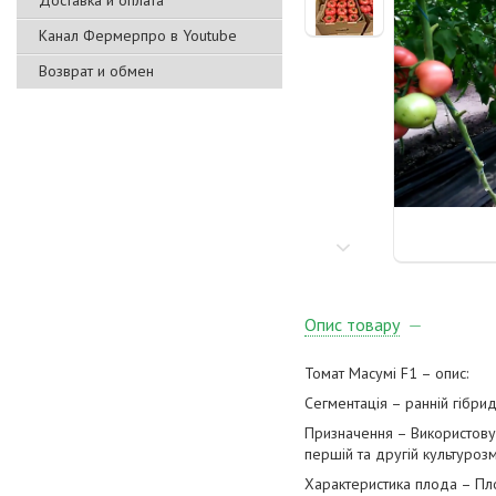
Доставка и оплата
Канал Фермерпро в Youtube
Возврат и обмен
Опис товару
Томат Масумі F1 – опис:
Сегментація – ранній гібри
Призначення – Використовує
першій та другій культурозмі
Характеристика плода – Пло