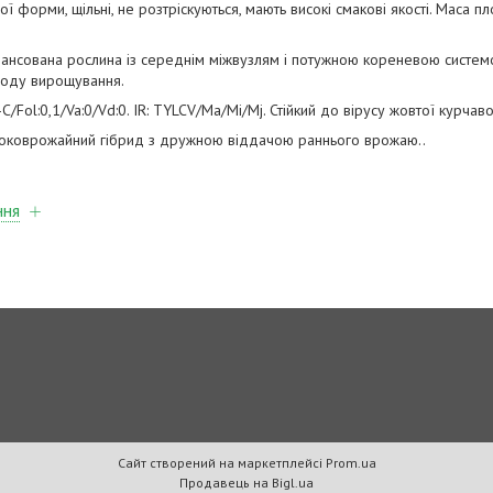
 форми, щільні, не розтріскуються, мають високі смакові якості. Маса п
лансована рослина із середнім міжвузлям і потужною кореневою систем
іоду вирощування.
A-C/Fol:0,1/Va:0/Vd:0. IR: TYLCV/Ma/Mi/Mj. Стійкий до вірусу жовтої курчав
соковрожайний гібрид з дружною віддачою раннього врожаю..
ння
Сайт створений на маркетплейсі
Prom.ua
Продавець на Bigl.ua