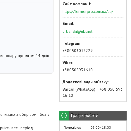
https://fermerpro.com.ua/ua/
urbanski@ukr.net
+380503012229
я товару протягом 14 днів
+380505931610
Ватсап (WhatsApp)
+38 050 593
16 10
плицях з обігрівом і без у
Графік роботи
Понеділок
09:00
18:00
рність весь період