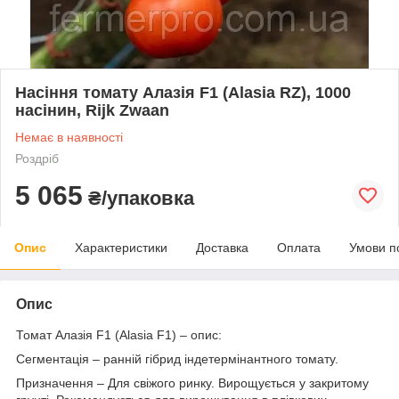
Насіння томату Алазія F1 (Alasia RZ), 1000
насінин, Rijk Zwaan
Немає в наявності
Роздріб
5 065
₴/упаковка
Опис
Характеристики
Доставка
Оплата
Умови п
Опис
Томат Алазія F1 (Alasia F1) – опис:
Сегментація – ранній гібрид індетермінантного томату.
Призначення – Для свіжого ринку. Вирощується у закритому