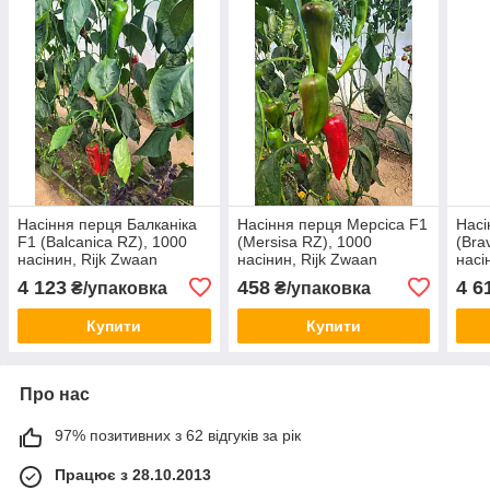
Насіння перця Балканіка
Насіння перця Мерсіса F1
Насі
F1 (Balcanica RZ), 1000
(Mersisa RZ), 1000
(Bra
насінин, Rijk Zwaan
насінин, Rijk Zwaan
насі
4 123
458
4 6
₴/упаковка
₴/упаковка
Купити
Купити
Про нас
97% позитивних з 62 відгуків за рік
Працює з 28.10.2013