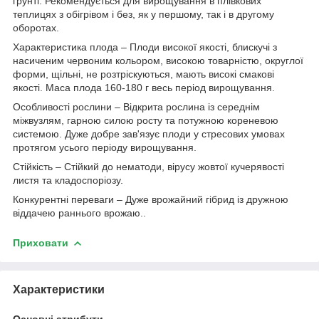
грунті. Рекомендується для вирощування в плівкових
теплицях з обігрівом і без, як у першому, так і в другому
оборотах.
Характеристика плода – Плоди високої якості, блискучі з
насиченим червоним кольором, високою товарністю, округлої
форми, щільні, не розтріскуються, мають високі смакові
якості. Маса плода 160-180 г весь період вирощування.
Особливості рослини – Відкрита рослина із середнім
міжвузлям, гарною силою росту та потужною кореневою
системою. Дуже добре зав'язує плоди у стресових умовах
протягом усього періоду вирощування.
Стійкість – Стійкий до нематоди, вірусу жовтої кучерявості
листя та кладоспоріозу.
Конкурентні переваги – Дуже врожайний гібрид із дружною
віддачею раннього врожаю..
Приховати
Характеристики
Основні атрибути