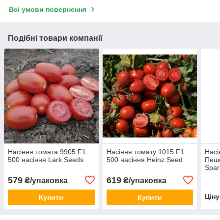
Всі умови повернення
Подібні товари компанії
Насіння томата 9905 F1
Насіння томату 1015 F1
Насі
500 насіння Lark Seeds
500 насіння Heinz Seed
Пеше
Spar
579
619
₴/упаковка
₴/упаковка
Цін
Купити
Купити