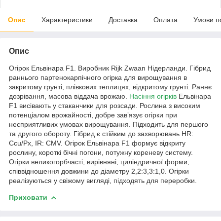
Опис
Характеристики
Доставка
Оплата
Умови п
Опис
Огірок Ельвінара F1. Виробник Rijk Zwaan Нідерланди. Гібрид
раннього партенокарпічного огірка для вирощування в
закритому грунті, плівкових теплицях, відкритому грунті. Раннє
дозрівання, масова віддача врожаю.
Насіння огірків
Ельвінара
F1 висівають у стаканчики для розсади. Рослина з високим
потенціалом врожайності, добре завʼязує огірки при
несприятливих умовах вирощування. Підходить для першого
та другого обороту. Гібрид є стійким до захворювань HR:
Ccu/Px, IR: CMV. Огірок Ельвінара F1 формує відкриту
рослину, короткі бічні погони, потужну кореневу систему.
Огірки великогорбчасті, вирівняні, циліндричної форми,
співвідношення довжини до діаметру 2,2:3,3:1,0. Огірки
реалізуються у свіжому вигляді, підходять для переробки.
Приховати