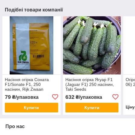
Подібні товари компанії
Насіння огірка Соната
Насіння огірка Ягуар F1
Огір
F1/Sonate F1, 250
(Jaguar F1) 250 насінин,
06) 
насінин, Rijk Zwaan
Taki Seeds
79
632
₴/упаковка
₴/упаковка
Цін
Купити
Купити
Про нас