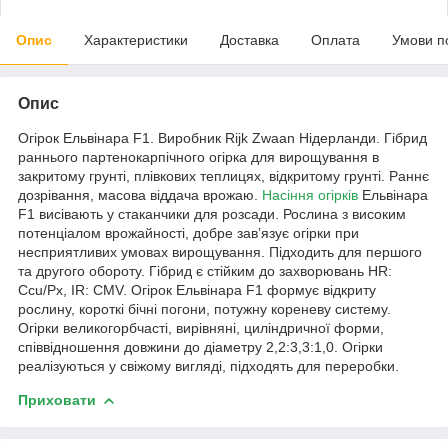
Опис
Характеристики
Доставка
Оплата
Умови п
Опис
Огірок Ельвінара F1. Виробник Rijk Zwaan Нідерланди. Гібрид
раннього партенокарпічного огірка для вирощування в
закритому грунті, плівкових теплицях, відкритому грунті. Раннє
дозрівання, масова віддача врожаю.
Насіння огірків
Ельвінара
F1 висівають у стаканчики для розсади. Рослина з високим
потенціалом врожайності, добре завʼязує огірки при
несприятливих умовах вирощування. Підходить для першого
та другого обороту. Гібрид є стійким до захворювань HR:
Ccu/Px, IR: CMV. Огірок Ельвінара F1 формує відкриту
рослину, короткі бічні погони, потужну кореневу систему.
Огірки великогорбчасті, вирівняні, циліндричної форми,
співвідношення довжини до діаметру 2,2:3,3:1,0. Огірки
реалізуються у свіжому вигляді, підходять для переробки.
Приховати