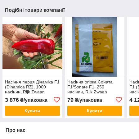
Подібні товари компанії
Насіння перця Дінаміка F1
Насіння огірка Соната
Насі
(Dinamica RZ), 1000
F1/Sonate F1, 250
F1 (
насінин, Rijk Zwaan
насінин, Rijk Zwaan
насі
3 876
79
4 1
₴/упаковка
₴/упаковка
Купити
Купити
Про нас