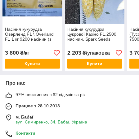
Насіння кукурудза
Насіння кукурудзи
Насі
Оверленд F1 \ Overland
цукрової Казіно F1,2500
(Тус
F1 1 кг 9200 насінин (з
насінин, Spark Seeds
7500
мішка ) Syngenta
Syng
3 800
2 203
3 7
₴/кг
₴/упаковка
Купити
Купити
Про нас
97% позитивних з 62 відгуків за рік
Працює з 28.10.2013
м. Бабаї
вул. Симиренко, 34, Бабаї, Україна
Контакти