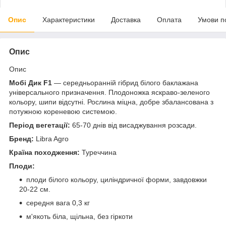
Опис
Характеристики
Доставка
Оплата
Умови п
Опис
Опис
Мобі Дик F1
— середньоранній гібрид білого баклажана
універсального призначення. Плодоножка яскраво-зеленого
кольору, шипи відсутні. Рослина міцна, добре збалансована з
потужною кореневою системою.
Період вегетації:
65-70 днів від висаджування розсади.
Бренд:
Libra Agro
Країна походження:
Туреччина
Плоди:
плоди білого кольору, циліндричної форми, завдовжки
20-22 см.
середня вага 0,3 кг
м'якоть біла, щільна, без гіркоти