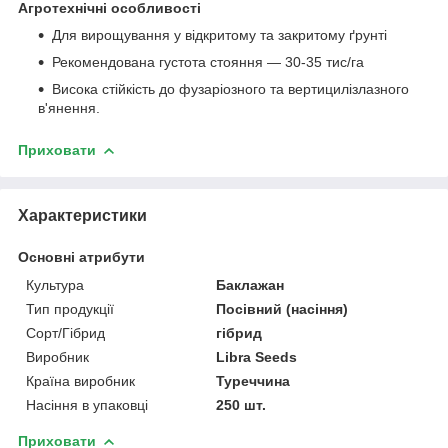
Агротехнічні особливості
Для вирощування у відкритому та закритому ґрунті
Рекомендована густота стояння — 30-35 тис/га
Висока стійкість до фузаріозного та вертицилізлазного
в'янення.
Приховати
Характеристики
Основні атрибути
Культура
Баклажан
Тип продукції
Посівний (насіння)
Сорт/Гібрид
гібрид
Виробник
Libra Seeds
Країна виробник
Туреччина
Насіння в упаковці
250 шт.
Приховати