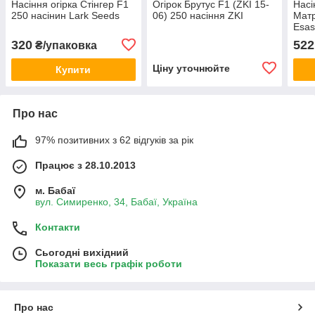
Насіння огірка Стінгер F1
Огірок Брутус F1 (ZKI 15-
Насі
250 насінин Lark Seeds
06) 250 насіння ZKI
Матр
Esa
320
522
₴/упаковка
Ціну уточнюйте
Купити
Про нас
97% позитивних з 62 відгуків за рік
Працює з 28.10.2013
м. Бабаї
вул. Симиренко, 34, Бабаї, Україна
Контакти
Сьогодні вихідний
Показати весь графік роботи
Про нас