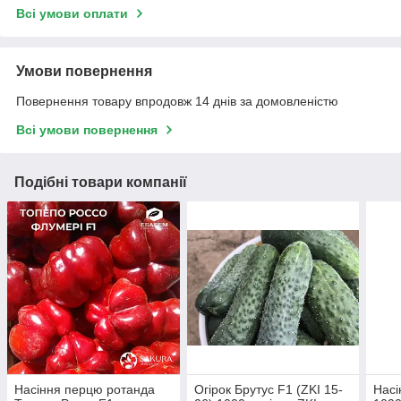
Всі умови оплати
Умови повернення
Повернення товару впродовж 14 днів за домовленістю
Всі умови повернення
Подібні товари компанії
Насіння перцю ротанда
Огірок Брутус F1 (ZKI 15-
Насі