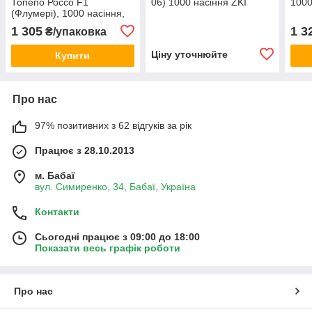
Топепо Россо F1
06) 1000 насіння ZKI
1000
(Флумері), 1000 насіння,
Esasem
1 305
1 3
₴/упаковка
Ціну уточнюйте
Купити
Про нас
97% позитивних з 62 відгуків за рік
Працює з 28.10.2013
м. Бабаї
вул. Симиренко, 34, Бабаї, Україна
Контакти
Сьогодні працює з 09:00 до 18:00
Показати весь графік роботи
Про нас