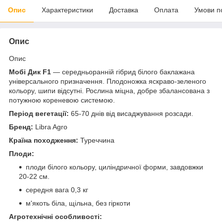
Опис
Характеристики
Доставка
Оплата
Умови п
Опис
Опис
Мобі Дик F1
— середньоранній гібрид білого баклажана
універсального призначення. Плодоножка яскраво-зеленого
кольору, шипи відсутні. Рослина міцна, добре збалансована з
потужною кореневою системою.
Період вегетації:
65-70 днів від висаджування розсади.
Бренд:
Libra Agro
Країна походження:
Туреччина
Плоди:
плоди білого кольору, циліндричної форми, завдовжки
20-22 см.
середня вага 0,3 кг
м'якоть біла, щільна, без гіркоти
Агротехнічні особливості: