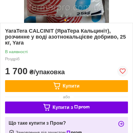
YaraTera CALCINIT (ЯраТера Кальциніт),
розчинне у воді азотнокальцієве добриво, 25
кг, Yara
В наявності
Роздріб
1 700
₴/упаковка
Купити
або
Купити з
Що таке купити з Пром?
Замовлення під захистом