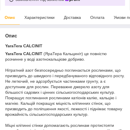
Опис
Характеристики
Доставка
Оплата
Умови п
Опис
YaraTera CALCINIT
YaraTera CALCINIT
(ЯраТера Кальциніт) це повністю
розчинне у воді азотнокальцієве добриво.
Нітратний азот безпосередньо поглинається рослинами, що
призводить до швидкого і передбачуваного відповідного росту.
Не летючий, не адсорбується частинками грунту, а є
доступним для рослин. Переважне джерело азоту для
більшості садових і цінних сільськогосподарських культур.
Покращує поглинання рослинами катіонів калію, кальцію і
магнію. Кальцій покращує міцність клітинних стінок, що
призводить до поліпшення якості, лежкості і піднімає товарну
врожайність сільськогосподарських культур.
Міцні клітинні стінки допомагають рослинам протистояти