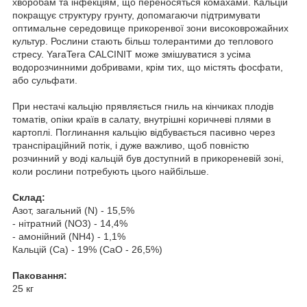
хворобам та інфекціям, що переносяться комахами. Кальцій
покращує структуру грунту, допомагаючи підтримувати
оптимальне середовище прикоренвої зони високоврожайних
культур. Рослини стають більш толерантими до теплового
стресу. YaraTera CALCINIT може змішуватися з усіма
водорозчинними добривами, крім тих, що містять фосфати,
або сульфати.
При нестачі кальцію прявляється гниль на кінчиках плодів
томатів, опіки країв в салату, внутрішні коричневі плями в
картоплі. Поглинання кальцію відбувається пасивно через
транспіраційний потік, і дуже важливо, щоб повністю
розчинний у воді кальцій був доступний в прикореневій зоні,
коли рослини потребують цього найбільше.
Склад:
Азот, загальний (N) - 15,5%
- нітратний (NO
3
) - 14,4%
- амонійний (NH
4
) - 1,1%
Кальцiй (Ca) - 19% (CaO - 26,5%)
Паковання:
25 кг