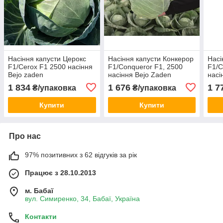
Насіння капусти Церокс
Насіння капусти Конкерор
Насі
F1/Cerox F1 2500 насіння
F1/Conqueror F1, 2500
F1/C
Bejo zaden
насіння Bejo Zaden
насі
1 834
1 676
1 7
₴/упаковка
₴/упаковка
Купити
Купити
Про нас
97% позитивних з 62 відгуків за рік
Працює з 28.10.2013
м. Бабаї
вул. Симиренко, 34, Бабаї, Україна
Контакти