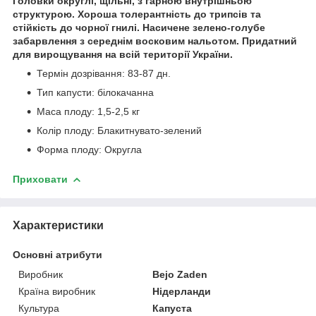
Головки округлі, щільні, з гарною внутрішньою
структурою. Хороша толерантність до трипсів та
стійкість до чорної гнилі. Насичене зелено-голубе
забарвлення з середнім восковим нальотом. Придатний
для вирощування на всій території України.
Термін дозрівання: 83-87 дн.
Тип капусти: білокачанна
Маса плоду: 1,5-2,5 кг
Колір плоду: Блакитнувато-зелений
Форма плоду: Округла
Приховати
Характеристики
Основні атрибути
Виробник
Bejo Zaden
Країна виробник
Нідерланди
Культура
Капуста