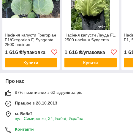
Насіння капусти Грегоріан
Насіння капусти Лауда F1,
Насі
F1/Gregorian F, Syngenta,
2500 насіння Syngenta
F1, 
2500 насінин
1 616
1 616
1 6
₴/упаковка
₴/упаковка
Купити
Купити
Про нас
97% позитивних з 62 відгуків за рік
Працює з 28.10.2013
м. Бабаї
вул. Симиренко, 34, Бабаї, Україна
Контакти