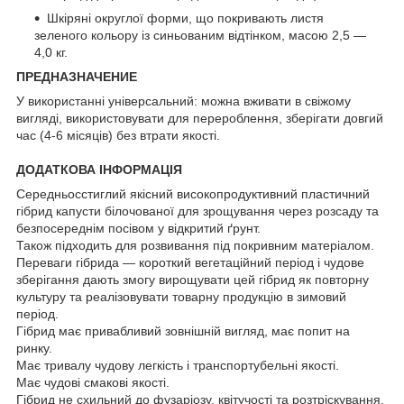
Шкіряні округлої форми, що покривають листя
зеленого кольору із синьованим відтінком, масою 2,5 —
4,0 кг.
ПРЕДНАЗНАЧЕНИЕ
У використанні універсальний: можна вживати в свіжому
вигляді, використовувати для перероблення, зберігати довгий
час (4-6 місяців) без втрати якості.
ДОДАТКОВА ІНФОРМАЦІЯ
Середньосстиглий якісний високопродуктивний пластичний
гібрид капусти білочованої для зрощування через розсаду та
безпосереднім посівом у відкритий ґрунт.
Також підходить для розвивання під покривним матеріалом.
Переваги гібрида — короткий вегетаційний період і чудове
зберігання дають змогу вирощувати цей гібрид як повторну
культуру та реалізовувати товарну продукцію в зимовий
період.
Гібрид має привабливий зовнішній вигляд, має попит на
ринку.
Має тривалу чудову легкість і транспортубельні якості.
Має чудові смакові якості.
Гібрид не схильний до фузаріозу, квітучості та розтріскування.